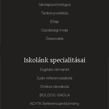
Iskolapszichológus
Tankönyvellátás
Étlap
Gazdasági iroda
Órarendek
Iskolánk specialitásai
Digitális témahét
Judo referenciaiskola
Örökös ökoiskola
BOLDOG ISKOLA
KGYTK Referenciaintézmény