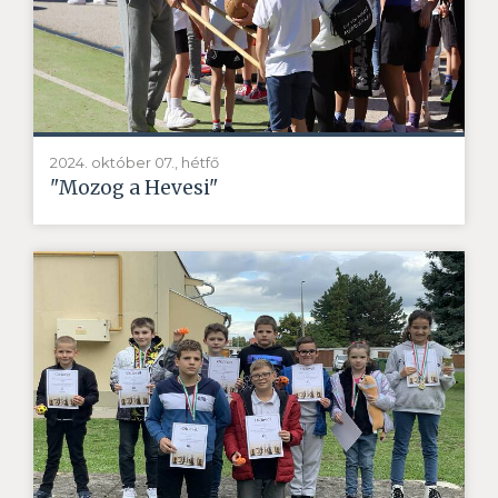
2024. október 07., hétfő
"Mozog a Hevesi"