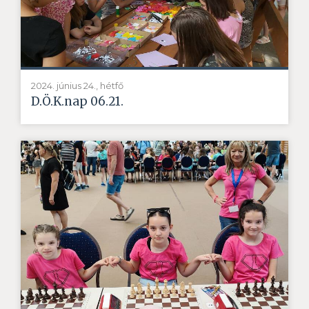
2024. június 24., hétfő
D.Ö.K.nap 06.21.