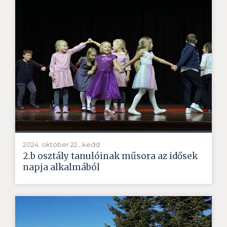
2024. október 22., kedd
2.b osztály tanulóinak műsora az idősek
napja alkalmából