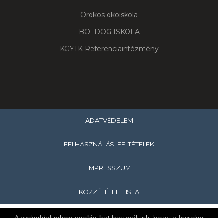
Örökös ökoiskola
BOLDOG ISKOLA
KGYTK Referenciaintézmény
ADATVÉDELEM
FELHASZNÁLÁSI FELTÉTELEK
IMPRESSZUM
KÖZZÉTÉTELI LISTA
Copyright © 2019 Hevesi Sándor Általános Iskola & Nagykanizsa