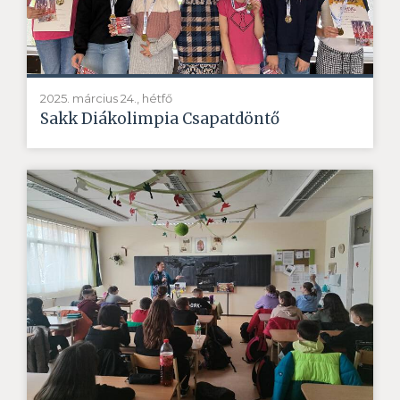
2025. március 24., hétfő
Sakk Diákolimpia Csapatdöntő