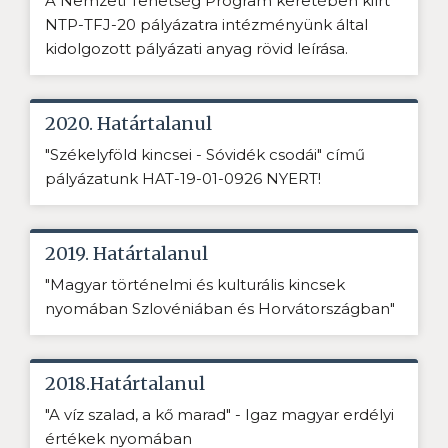
A Nemzeti Tehetség Program keretében kiírt
NTP-TFJ-20 pályázatra intézményünk által
kidolgozott pályázati anyag rövid leírása.
2020. Határtalanul
"Székelyföld kincsei - Sóvidék csodái" című
pályázatunk HAT-19-01-0926 NYERT!
2019. Határtalanul
"Magyar történelmi és kulturális kincsek
nyomában Szlovéniában és Horvátországban"
2018.Határtalanul
"A víz szalad, a kő marad" - Igaz magyar erdélyi
értékek nyomában