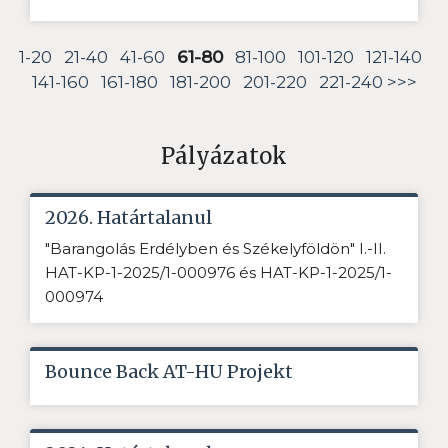
1-20
21-40
41-60
61-80
81-100
101-120
121-140
141-160
161-180
181-200
201-220
221-240
>>>
Pályázatok
2026. Határtalanul
"Barangolás Erdélyben és Székelyföldön" I.-II.
HAT-KP-1-2025/1-000976 és HAT-KP-1-2025/1-
000974
Bounce Back AT-HU Projekt