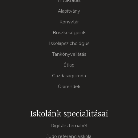
Hitoktatás
Alapítvány
Könyvtár
Büszkeségeink
Iskolapszichológus
Tankönyvellátás
Étlap
Gazdasági iroda
Órarendek
Iskolánk specialitásai
Digitális témahét
Judo referenciaiskola