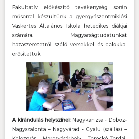
Fakultatív előkészítő tevékenység során
műsorral készültünk a gyergyószentmiklósi
Vaskertes Általános Iskola hetedikes diákjai
számára.
Magyarságtudatunkat
hazaszeretetről szóló versekkel és dalokkal
erősítettük.
A kirándulás helyszínei:
Nagykanizsa - Doboz-
Nagyszalonta – Nagyvárad - Gyalu (szállás) –
Kolozsvár –Marosvásárhely- Torockó-Tordai-