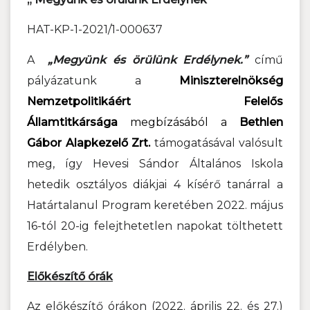
HAT-KP-1-2021/1-000637
A
„Megyünk és örülünk Erdélynek.”
című
pályázatunk a
Miniszterelnökség
Nemzetpolitikáért Felelős
Államtitkársága
megbízásából a
Bethlen
Gábor Alapkezelő Zrt.
támogatásával valósult
meg,
így Hevesi Sándor Általános Iskola
hetedik osztályos diákjai 4 kísérő tanárral a
Határtalanul Program keretében 2022. május
16-tól 20-ig felejthetetlen napokat tölthetett
Erdélyben.
Előkészítő órák
Az előkészítő órákon (2022. április 22. és 27.)