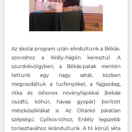
Az iskolai program után elindultunk a Békás-
szoroshoz a Király-hágón keresztül.
A
szurdokvölgyben, a Békás-patak mentén
tettünk egy nagy sétát, közben
megcsodáltuk a
lucfenyőket, a fajgazdag,
ritka és őshonos növényfajokkal (békási
csűdfű, kőhúr, havasi gyopár) borított
mészkősziklákat is. Az Oltárkő páratlan
szépségű. Gyilkos-tóhoz, Erdély legszebb
torlasztavához kirándultunk. A tó körüli séta