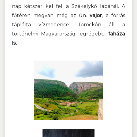
nap kétszer kel fel, a Székelykő lábánál.
A
főtéren megvan még az ún.
vajor
, a forrás
táplálta vízmedence. Torockón áll a
történelmi Magyarország legrégebbi
faháza
is.