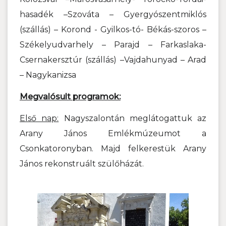
hasadék –Szováta – Gyergyószentmiklós
(szállás) – Korond - Gyilkos-tó- Békás-szoros –
Székelyudvarhely – Parajd – Farkaslaka-
Csernakersztúr (szállás) –Vajdahunyad – Arad
– Nagykanizsa
Megvalósult programok:
Első nap:
Nagyszalontán meglátogattuk az
Arany János Emlékmúzeumot a
Csonkatoronyban. Majd felkerestük Arany
János rekonstruált szülőházát.