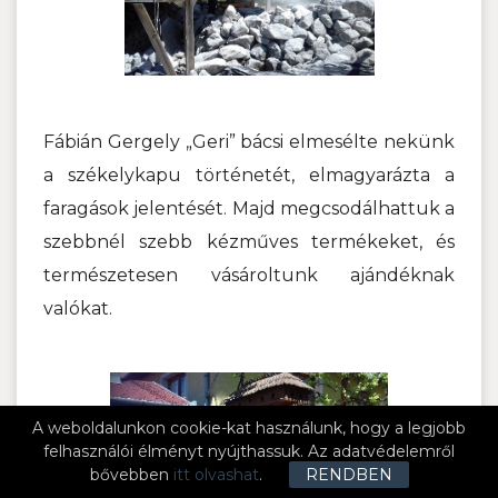
Fábián Gergely „Geri” bácsi elmesélte nekünk
a székelykapu történetét, elmagyarázta a
faragások jelentését. Majd megcsodálhattuk a
szebbnél szebb kézműves termékeket, és
természetesen vásároltunk ajándéknak
valókat.
A weboldalunkon cookie-kat használunk, hogy a legjobb
felhasználói élményt nyújthassuk. Az adatvédelemről
bővebben
itt olvashat
.
RENDBEN