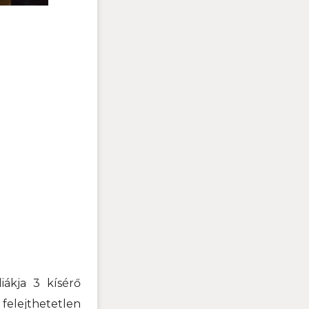
iákja 3 kísérő
felejthetetlen