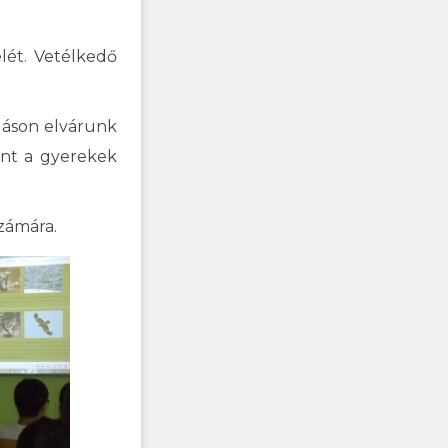
lét. Vetélkedő
uláson elvárunk
int a gyerekek
számára.