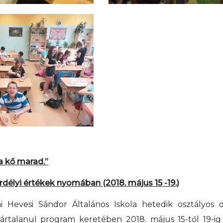
 a kő marad.”
délyi értékek nyomában (2018. május 15 -19.)
i Hevesi Sándor Általános Iskola hetedik osztályos d
tártalanul program keretében 2018. május 15-től 19-ig 