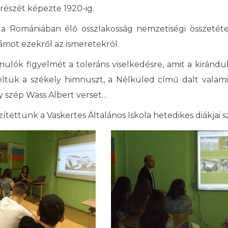
részét képezte 1920-ig.
 a Romániában élő összlakosság nemzetiségi összetéte
ámot ezekről az ismeretekről.
nulók figyelmét a toleráns viselkedésre, amit a kiránd
eltük a székely himnuszt, a Nélküled című dalt valam
y szép Wass Albert verset…
ítettünk a Vaskertes Általános Iskola hetedikes diákjai 