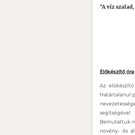
"A víz szala
Előkészítő óra
Az előkészítő
Határtalanul 
nevezetesség
segítségével
Bemutattuk nek
növény- és ál