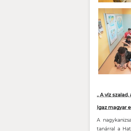
„ A víz szalad,
Igaz magyar er
A nagykanizsa
tanárral a Ha