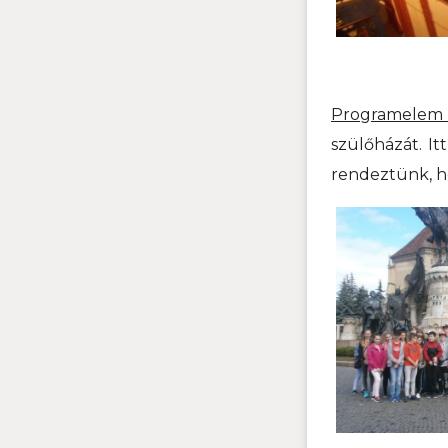
Programelem
szülőházát. It
rendeztünk, ho