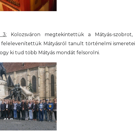
 3:
Kolozsváron megtekintettük a Mátyás-szobrot, 
t felelevenítettük Mátyásról tanult történelmi ismerete
gy ki tud több Mátyás mondát felsorolni.