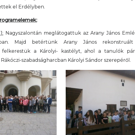
ttek el Erdélyben.
programelemek:
1:
Nagyszalontán meglátogattuk az Arany János Em
yban. Majd betértünk Arany János rekonstruált 
 felkerestük a Károlyi- kastélyt, ahol a tanulók p
 Rákóczi-szabadságharcban Károlyi Sándor szerepéről.