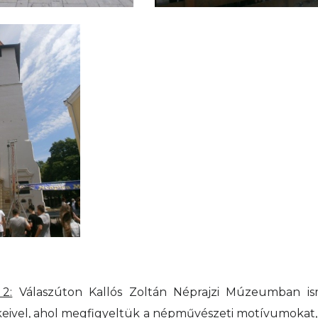
2:
Válaszúton Kallós Zoltán Néprajzi Múzeumban i
eivel, ahol megfigyeltük a népművészeti motívumokat,