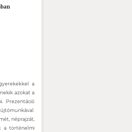
ában
 gyerekekkel a
nekik azokat a
. Prezentáció
űjtőmunkával.
mét, néprajzát,
k a történelmi