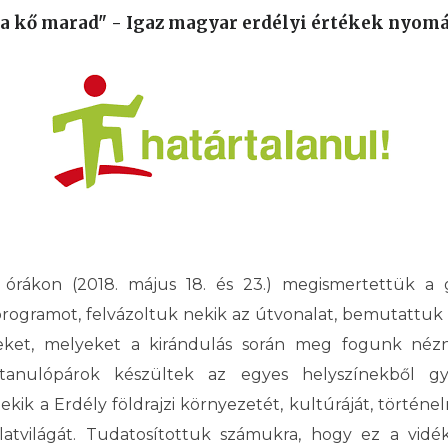
d, a kő marad" - Igaz magyar erdélyi értékek nyom
 órákon (2018. május 18. és 23.) megismertettük a
programot, felvázoltuk nekik az útvonalat, bemutattuk 
eket, melyeket a kirándulás során meg fogunk nézni
 tanulópárok készültek az egyes helyszínekből gy
ik a Erdély földrajzi környezetét, kultúráját, történel
latvilágát. Tudatosítottuk számukra, hogy ez a vidé