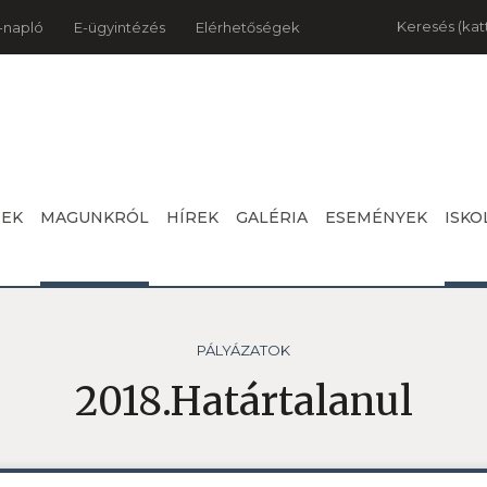
Keresés
-napló
E-ügyintézés
Elérhetőségek
NEK
MAGUNKRÓL
HÍREK
GALÉRIA
ESEMÉNYEK
ISKO
PÁLYÁZATOK
2018.Határtalanul