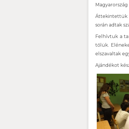
Magyarország 
Áttekintettük
során adtak sz
Felhívtuk a ta
tőlük. Elének
elszavaltak eg
Ajándékot kész