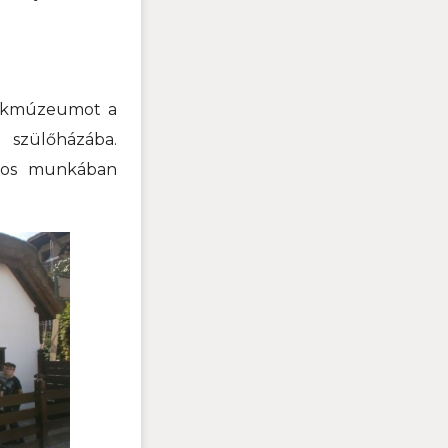
lékmúzeumot a
szülőházába.
áros munkában