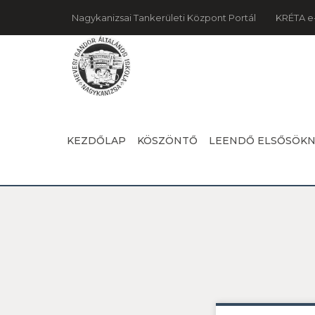
Nagykanizsai Tankerületi Központ Portál
KRÉTA e
KEZDŐLAP
KÖSZÖNTŐ
LEENDŐ ELSŐSÖK