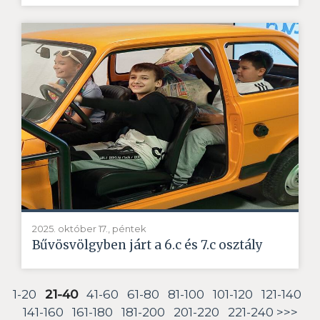
2025. október 17., péntek
Bűvösvölgyben járt a 6.c és 7.c osztály
1-20
21-40
41-60
61-80
81-100
101-120
121-140
141-160
161-180
181-200
201-220
221-240
>>>