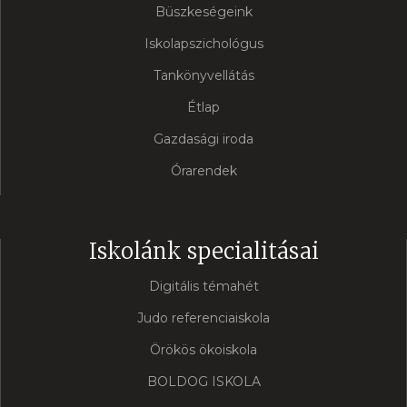
Büszkeségeink
Iskolapszichológus
Tankönyvellátás
Étlap
Gazdasági iroda
Órarendek
Iskolánk specialitásai
Digitális témahét
Judo referenciaiskola
Örökös ökoiskola
BOLDOG ISKOLA