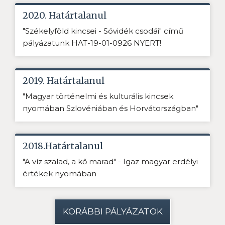
2020. Határtalanul
"Székelyföld kincsei - Sóvidék csodái" című
pályázatunk HAT-19-01-0926 NYERT!
2019. Határtalanul
"Magyar történelmi és kulturális kincsek
nyomában Szlovéniában és Horvátországban"
2018.Határtalanul
"A víz szalad, a kő marad" - Igaz magyar erdélyi
értékek nyomában
KORÁBBI PÁLYÁZATOK