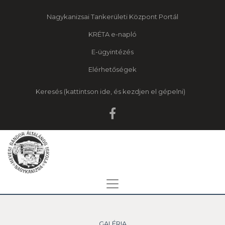
Nagykanizsai Tankerületi Központ Portál
KRÉTA e-napló
E-ügyintézés
Elérhetőségek
Keresés
GALÉRIA