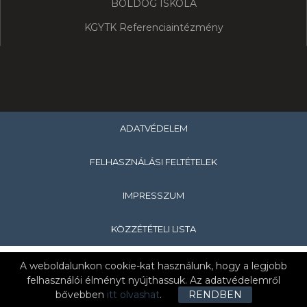
BOLDOG ISKOLA
KGYTK Referenciaintézmény
ADATVÉDELEM
FELHASZNÁLÁSI FELTÉTELEK
IMPRESSZUM
KÖZZÉTÉTELI LISTA
Copyright © 2019 Hevesi Sándor Általános Iskola & Nagykanizsa
A weboldalunkon cookie-kat használunk, hogy a legjobb
Tankerületi Központ
felhasználói élményt nyújthassuk. Az adatvédelemről
bővebben
itt olvashat
.
RENDBEN