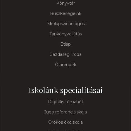
Könyvtár
Büszkeségeink
Iskolapszichológus
Tankönyvellátás
Étlap
Gazdasági iroda
Órarendek
Iskolánk specialitásai
Digitális témahét
Judo referenciaiskola
Örökös ökoiskola