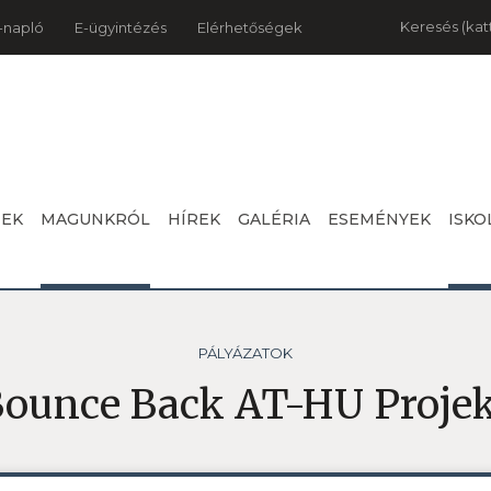
Keresés
-napló
E-ügyintézés
Elérhetőségek
NEK
MAGUNKRÓL
HÍREK
GALÉRIA
ESEMÉNYEK
ISKO
PÁLYÁZATOK
ounce Back AT-HU Proje