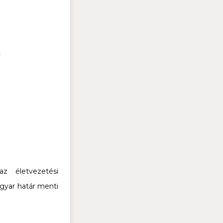
z életvezetési
agyar határ menti