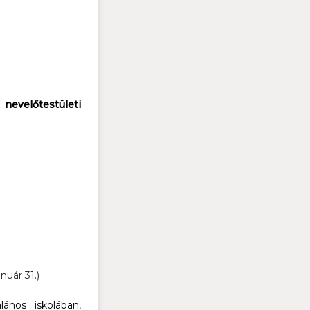
evelőtestületi
nuár 31.)
ános iskolában,