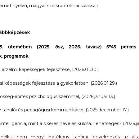
émet nyelvű, magyar szinkrontolmácsolással)
ábbképzések
5. ütemében (2025. ősz, 2026. tavasz) 5*45 perces n
, programok
s érzelmi képességek fejlesztése, (
2026.01.30.)
i képességek fejlesztése a gyakorlatban, (2026.01.29.)
össég-építés pszichológus szemmel,
(2026.január 13.)
 tanulói és pedagógusi kommunikáció
, (2025.december 17.)
intelligencia, mint a sikeres nevelés kulcsa. Lehetséges
? (2026.ja
nélkül nem megy! Hatékony tanórai fegyelmezés az által