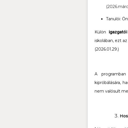
(2026.márci
Tanulói: Ön
Külön
igazgatói
iskolában, ezt a
(2026.01.29.)
A programban f
kipróbálására, h
nem valósult me
Hos