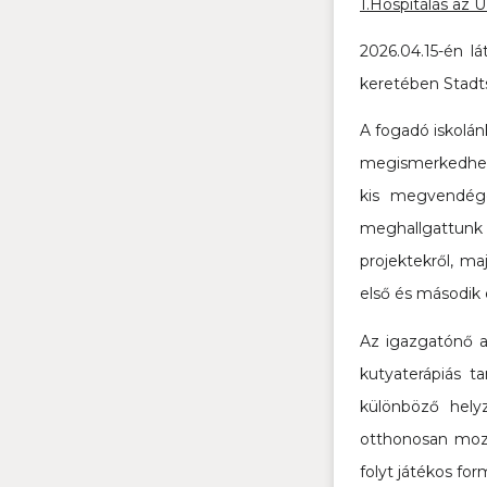
1.Hospitálás az
2026.04.15-én 
keretében Stadtsc
A fogadó iskolán
megismerkedhett
kis megvendége
meghallgattunk 
projektekről, ma
első és második 
Az igazgatónő az
kutyaterápiás t
különböző hely
otthonosan mozo
folyt játékos fo