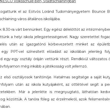
 UNESCO Volksschule-ben, Stadtschlainingban
látogattunk el az Eötvös Loránd Tudományegyetem Bounce Ba
hlaining város általános iskolájába.
k 8.30-ra várt bennünket. Egy egész délelőttöt az intézményben
ünk a helyi iskola jellegzetességeivel. Nagy szeretettel foga
lés után az igazgatónő körbevezetett minket az épület
egy PPT-vel színesített előadást az iskolában jelenleg fol
jd egy-egy osztály óráján vettünk részt. Rendkívül változatos ó
évfolyamon még inkább a játékosság volt jellemző.
 első osztályosok tanítónője. Hatalmas segítsége a saját kuty
anfolyam után az iskola kutyájaként, az ottlétével segít a 
zetekben. Már a jelenléte is megnyugtató, láthatóan kedve
g közöttük. A tanóra főleg az érzelmekről, azok felismerésérő
rmában.