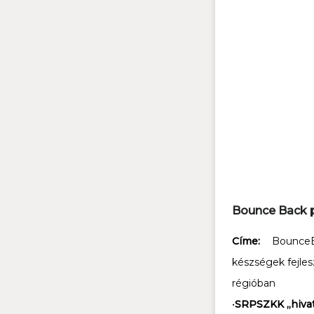
Bounce Back p
Címe:
Bounce
készségek fejles
régióban
•
SRPSZKK „hivat