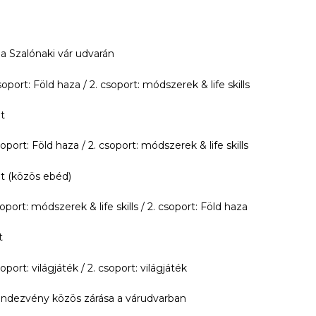
:
a Szalónaki vár udvarán
soport: Föld haza / 2. csoport: módszerek & life skills
t
soport: Föld haza / 2. csoport: módszerek & life skills
t (közös ebéd)
soport: módszerek & life skills / 2. csoport: Föld haza
t
soport: világjáték / 2. csoport: világjáték
rendezvény közös zárása a várudvarban