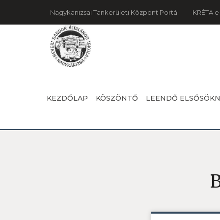
Nagykanizsai Tankerületi Központ Portál
KRÉTA e
KEZDŐLAP
KÖSZÖNTŐ
LEENDŐ ELSŐSÖK
B