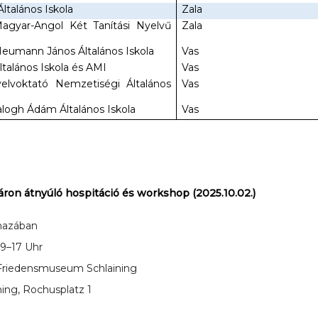
ltalános Iskola
Zala
Magyar-Angol Két Tanítási Nyelvű
Zala
eumann János Általános Iskola
Vas
talános Iskola és AMI
Vas
yelvoktató Nemzetiségi Általános
Vas
alogh Ádám Általános Iskola
Vas
áron átnyúló hospitáció és workshop (2025.10.02.)
d hazában
 9–17 Uhr
Friedensmuseum Schlaining
ning, Rochusplatz 1