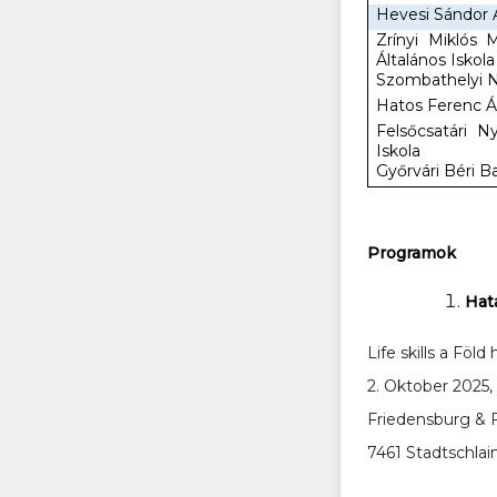
Hevesi Sándor Á
Zrínyi Miklós 
Általános Iskola
Szombathelyi N
Hatos Ferenc Ál
Felsőcsatári N
Iskola
Győrvári Béri B
Programok
Hat
Life skills a Föl
2. Oktober 2025,
Friedensburg & 
7461 Stadtschlai