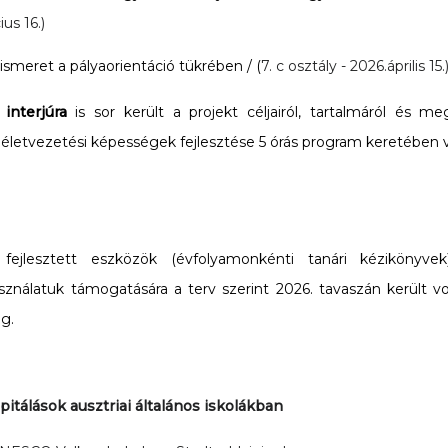
us 16.)
ismeret a pályaorientáció tükrében / (
7. c osztály - 2026.április 15.
 interjúra
is sor került a projekt céljairól, tartalmáról és me
z életvezetési képességek fejlesztése 5 órás program keretében 
ejlesztett eszközök (évfolyamonkénti tanári kézikönyvek
asználatuk támogatására a terv szerint 2026. tavaszán került 
g.
pitálások ausztriai általános iskolákban