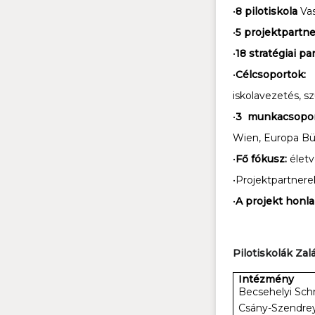
•
8 pilotiskola
Vas
•
5 projektpartne
•
18 stratégiai p
•
Célcsoportok
iskolavezetés, s
•
3 munkacsopo
Wien, Europa Bür
•
Fő fókusz:
életv
•Projektpartner
•
A projekt honla
Pilotiskolák Za
Intézmény
Becsehelyi Sch
Csány-Szendrey