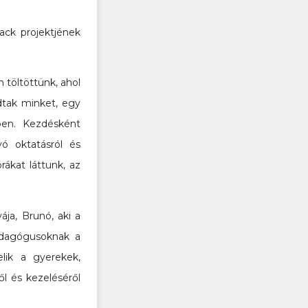
ck projektjének
 töltöttünk, ahol
dtak minket, egy
ben. Kezdésként
yó oktatásról és
rákat láttunk, az
ája, Brunó, aki a
pedagógusoknak a
lik a gyerekek,
l és kezeléséről