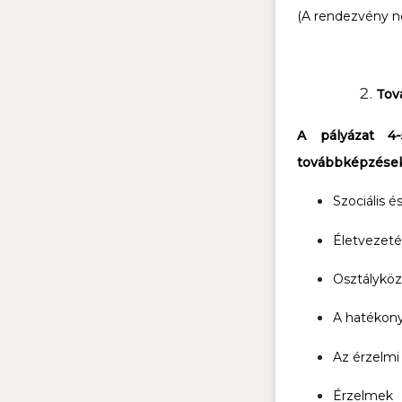
(A rendezvény n
Tov
A pályázat 4-
továbbképzések
Szociális é
Életvezetés
Osztályköz
A hatékony
Az érzelmi 
Érzelmek 