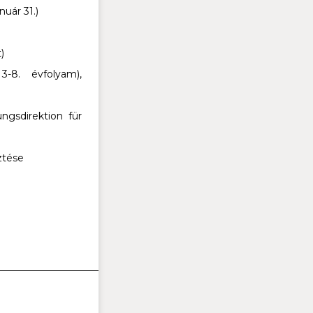
nuár 31.)
)
3-8. évfolyam),
ngsdirektion für
ztése