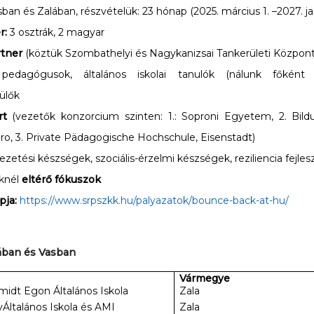
ban és Zalában, részvételük: 23 hónap (2025. március 1. –2027. ja
r:
3 osztrák, 2 magyar
artner
(köztük Szombathelyi és Nagykanizsai Tankerületi Központ
:
pedagógusok, általános iskolai tanulók (nálunk főként 
zülők
rt
(vezetők konzorcium szinten: 1.: Soproni Egyetem, 2. Bildu
o, 3. Private Pädagogische Hochschule, Eisenstadt)
ezetési készségek, szociális-érzelmi készségek, reziliencia fejles
eknél
eltérő fókuszok
pja:
https://www.srpszkk.hu/palyazatok/bounce-back-at-hu/
lában és Vasban
Vármegye
midt Egon Általános Iskola
Zala
Általános Iskola és AMI
Zala