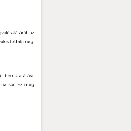
)
gvalósulásáról az
valósították meg.
) bemutatására,
volna sor. Ez még