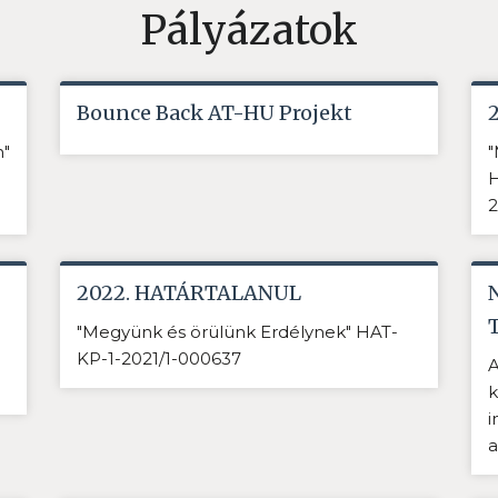
Pályázatok
Bounce Back AT-HU Projekt
n"
"
H
2
2022. HATÁRTALANUL
"Megyünk és örülünk Erdélynek" HAT-
KP-1-2021/1-000637
A
k
i
a