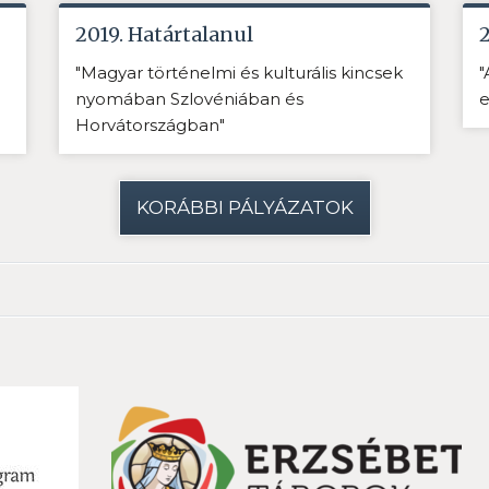
2019. Határtalanul
"Magyar történelmi és kulturális kincsek
"
nyomában Szlovéniában és
e
Horvátországban"
KORÁBBI PÁLYÁZATOK