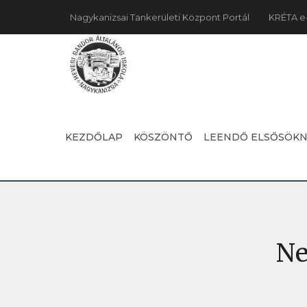
Nagykanizsai Tankerületi Központ Portál
KRÉTA e
KEZDŐLAP
KÖSZÖNTŐ
LEENDŐ ELSŐSÖK
Ne