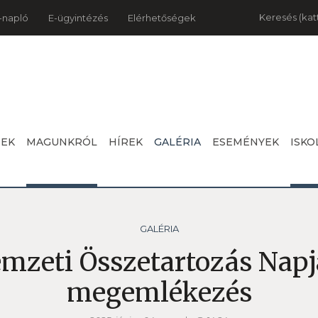
Keresés
-napló
E-ügyintézés
Elérhetőségek
NEK
MAGUNKRÓL
HÍREK
GALÉRIA
ESEMÉNYEK
ISKO
GALÉRIA
mzeti Összetartozás Napj
megemlékezés