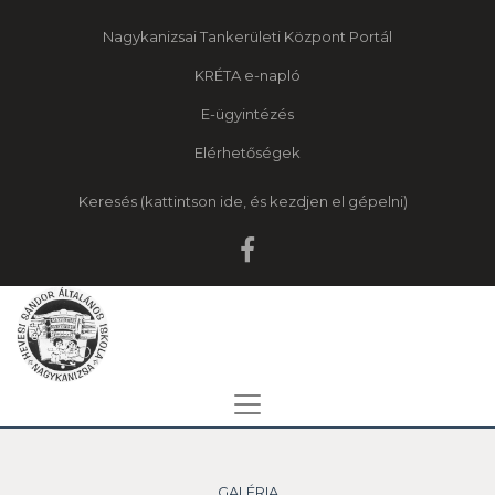
Nagykanizsai Tankerületi Központ Portál
KRÉTA e-napló
E-ügyintézés
Elérhetőségek
Keresés
GALÉRIA