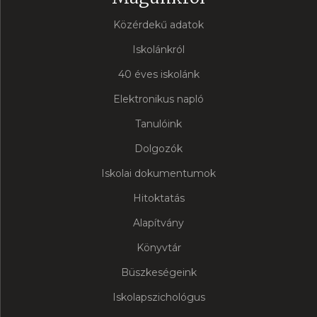
Közérdekű adatok
Iskolánkról
40 éves iskolánk
Elektronikus napló
Tanulóink
Dolgozók
Iskolai dokumentumok
Hitoktatás
Alapítvány
Könyvtár
Büszkeségeink
Iskolapszichológus