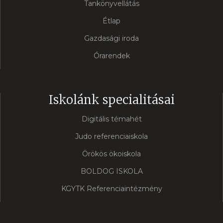
Tankönyvellátás
Étlap
Gazdasági iroda
Órarendek
Iskolánk specialitásai
Digitális témahét
Judo referenciaiskola
Örökös ökoiskola
BOLDOG ISKOLA
KGYTK Referenciaintézmény