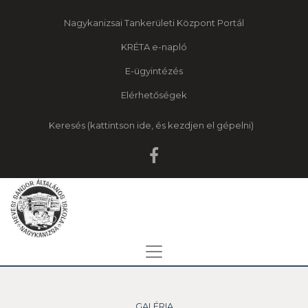
Nagykanizsai Tankerületi Központ Portál
KRÉTA e-napló
E-ügyintézés
Elérhetőségek
Keresés
GALÉRIA