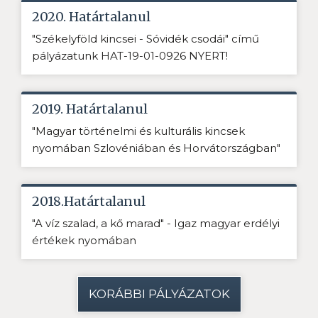
2020. Határtalanul
"Székelyföld kincsei - Sóvidék csodái" című
pályázatunk HAT-19-01-0926 NYERT!
2019. Határtalanul
"Magyar történelmi és kulturális kincsek
nyomában Szlovéniában és Horvátországban"
2018.Határtalanul
"A víz szalad, a kő marad" - Igaz magyar erdélyi
értékek nyomában
KORÁBBI PÁLYÁZATOK