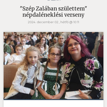
"Szép Zalában születtem"
népdaléneklési verseny
2024. december 02., hétfő @ 10:11