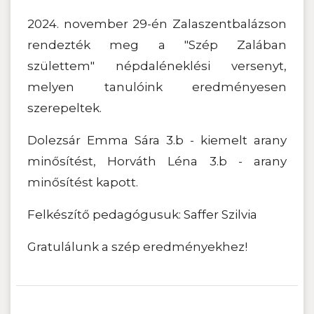
2024. november 29-én Zalaszentbalázson
rendezték meg a "Szép Zalában
születtem" népdaléneklési versenyt,
melyen tanulóink eredményesen
szerepeltek.
Dolezsár Emma Sára 3.b - kiemelt arany
minősítést, Horváth Léna 3.b - arany
minősítést kapott.
Felkészítő pedagógusuk: Saffer Szilvia
Gratulálunk a szép eredményekhez!