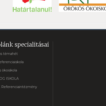
lánk specialitásai
lis témahét
eferenciaiskola
 ökoiskola
OG ISKOLA
 Referenciaintézmény