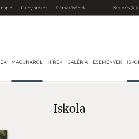
Keresés
-napló
E-ügyintézés
Elérhetőségek
NEK
MAGUNKRÓL
HÍREK
GALÉRIA
ESEMÉNYEK
ISKO
Iskola