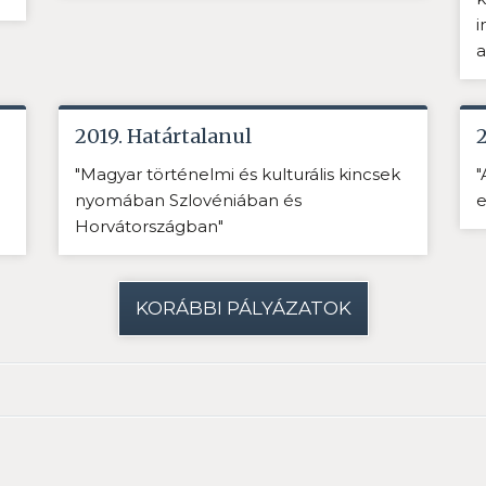
i
a
2019. Határtalanul
"Magyar történelmi és kulturális kincsek
"
nyomában Szlovéniában és
e
Horvátországban"
KORÁBBI PÁLYÁZATOK