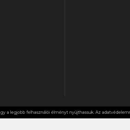
gy a legjobb felhasználói élményt nyújthassuk. Az adatvédele
DELEM
FELHASZNÁLÁSI FELTÉTELEK
IMPRESSZUM
KÖZZÉTÉT