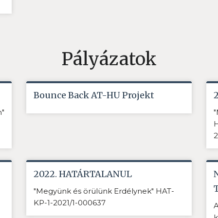
Pályázatok
Bounce Back AT-HU Projekt
n"
"
H
2
2022. HATÁRTALANUL
"Megyünk és örülünk Erdélynek" HAT-
KP-1-2021/1-000637
A
k