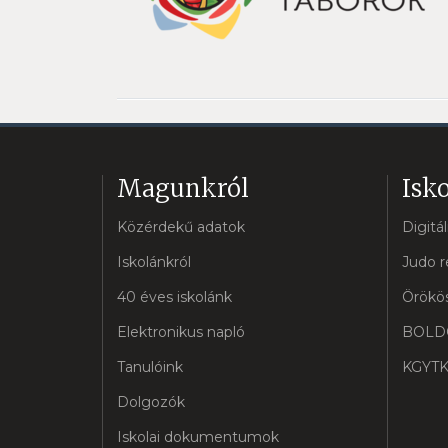
Magunkról
Isko
Közérdekű adatok
Digitá
Iskolánkról
Judo r
40 éves iskolánk
Örökös
Elektronikus napló
BOLD
Tanulóink
KGYTK
Dolgozók
Iskolai dokumentumok