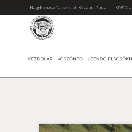
Nagykanizsai Tankerületi Központ Portál
KRÉTA e
KEZDŐLAP
KÖSZÖNTŐ
LEENDŐ ELSŐSÖK