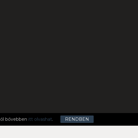
mről bővebben
itt olvashat
.
RENDBEN
ELI LISTA