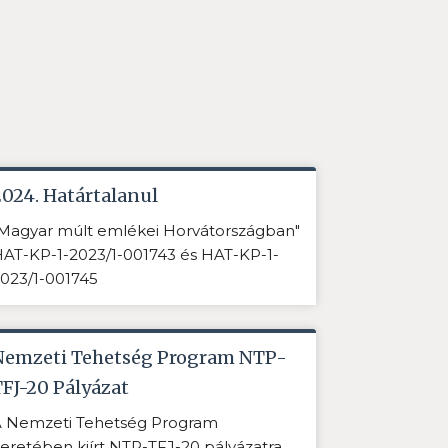
2024. Határtalanul
Magyar múlt emlékei Horvátországban"
AT-KP-1-2023/1-001743 és HAT-KP-1-
023/1-001745
Nemzeti Tehetség Program NTP-
TFJ-20 Pályázat
 Nemzeti Tehetség Program
eretében kiírt NTP-TFJ-20 pályázatra