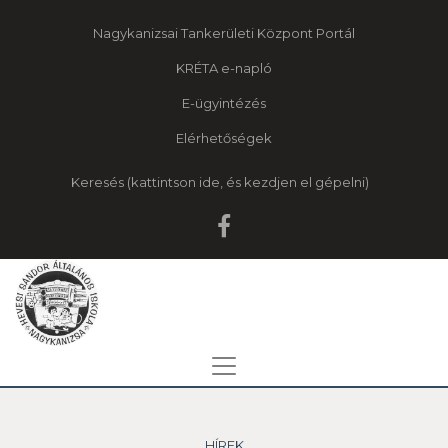
Nagykanizsai Tankerületi Központ Portál
KRÉTA e-napló
E-ügyintézés
Elérhetőségek
Keresés
HÍREK