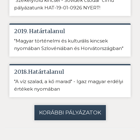
"Székelyföld kincsei - Sóvidék csodái" című
pályázatunk HAT-19-01-0926 NYERT!
2019. Határtalanul
"Magyar történelmi és kulturális kincsek
nyomában Szlovéniában és Horvátországban"
2018.Határtalanul
"A víz szalad, a kő marad" - Igaz magyar erdélyi
értékek nyomában
KORÁBBI PÁLYÁZATOK