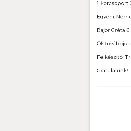
1. korcsoport 2
Egyéni: Német
Bajor Gréta 6.
Ők továbbjuto
Felkészítő: 
Gratulálunk!