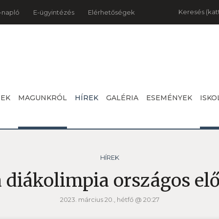
Keresés
-napló
E-ügyintézés
Elérhetőségek
NEK
MAGUNKRÓL
HÍREK
GALÉRIA
ESEMÉNYEK
ISKO
HÍREK
 diákolimpia országos el
2023. március 20., hétfő @ 20:27