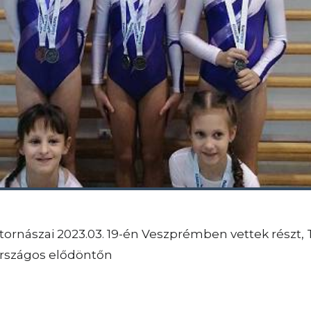
 tornászai 2023.03. 19-én Veszprémben vettek részt,
országos elődöntőn