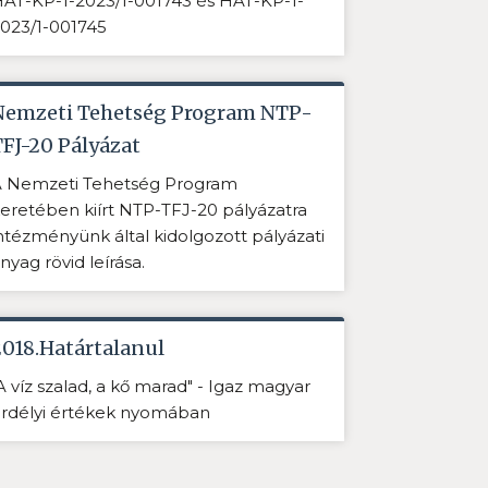
AT-KP-1-2023/1-001743 és HAT-KP-1-
023/1-001745
Nemzeti Tehetség Program NTP-
TFJ-20 Pályázat
 Nemzeti Tehetség Program
eretében kiírt NTP-TFJ-20 pályázatra
ntézményünk által kidolgozott pályázati
nyag rövid leírása.
2018.Határtalanul
A víz szalad, a kő marad" - Igaz magyar
rdélyi értékek nyomában