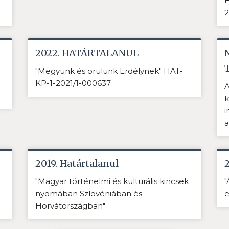
H
2
2022. HATÁRTALANUL
"Megyünk és örülünk Erdélynek" HAT-
KP-1-2021/1-000637
A
k
i
a
2019. Határtalanul
"Magyar történelmi és kulturális kincsek
"
nyomában Szlovéniában és
e
Horvátországban"