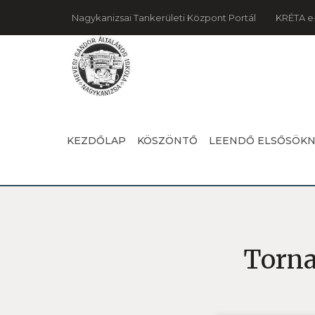
Nagykanizsai Tankerületi Központ Portál
KRÉTA e
KEZDŐLAP
KÖSZÖNTŐ
LEENDŐ ELSŐSÖK
Torna