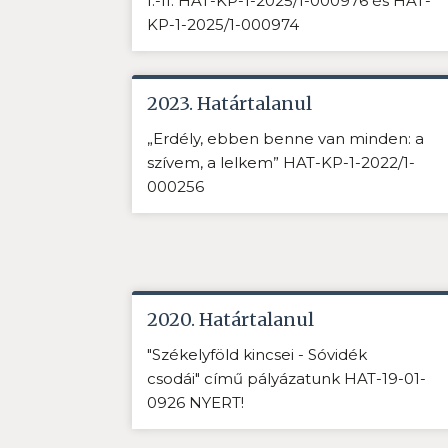
I.-II. HAT-KP-1-2025/1-000976 és HAT-
KP-1-2025/1-000974
2023. Határtalanul
„Erdély, ebben benne van minden: a
szívem, a lelkem” HAT-KP-1-2022/1-
000256
2020. Határtalanul
"Székelyföld kincsei - Sóvidék
csodái" című pályázatunk HAT-19-01-
0926 NYERT!