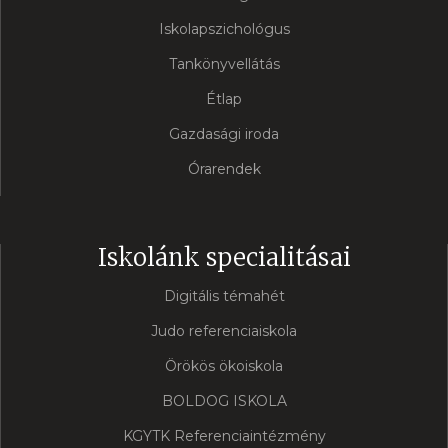
Iskolapszichológus
Tankönyvellátás
Étlap
Gazdasági iroda
Órarendek
Iskolánk specialitásai
Digitális témahét
Judo referenciaiskola
Örökös ökoiskola
BOLDOG ISKOLA
KGYTK Referenciaintézmény