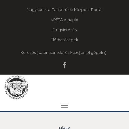
Nagykanizsai Tankerületi Központ Portál
KRÉTA e-napló
E-ügyintézés
Elérhetőségek
Keresés
HÍREK