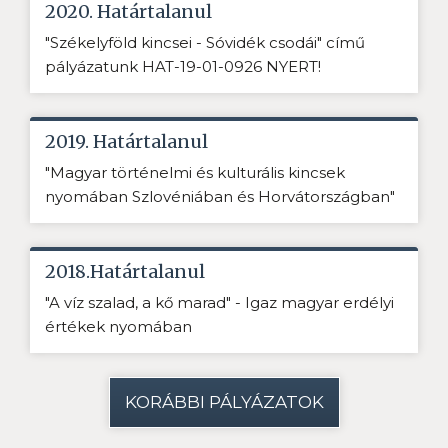
2020. Határtalanul
"Székelyföld kincsei - Sóvidék csodái" című
pályázatunk HAT-19-01-0926 NYERT!
2019. Határtalanul
"Magyar történelmi és kulturális kincsek
nyomában Szlovéniában és Horvátországban"
2018.Határtalanul
"A víz szalad, a kő marad" - Igaz magyar erdélyi
értékek nyomában
KORÁBBI PÁLYÁZATOK