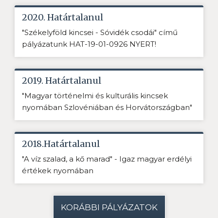
2020. Határtalanul
"Székelyföld kincsei - Sóvidék csodái" című
pályázatunk HAT-19-01-0926 NYERT!
2019. Határtalanul
"Magyar történelmi és kulturális kincsek
nyomában Szlovéniában és Horvátországban"
2018.Határtalanul
"A víz szalad, a kő marad" - Igaz magyar erdélyi
értékek nyomában
KORÁBBI PÁLYÁZATOK