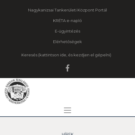
Nagykanizsai Tankerületi Központ Portál
KRÉTA e-napló
E-ügyintézés
Elérhetőségek
Keresés
HÍREK