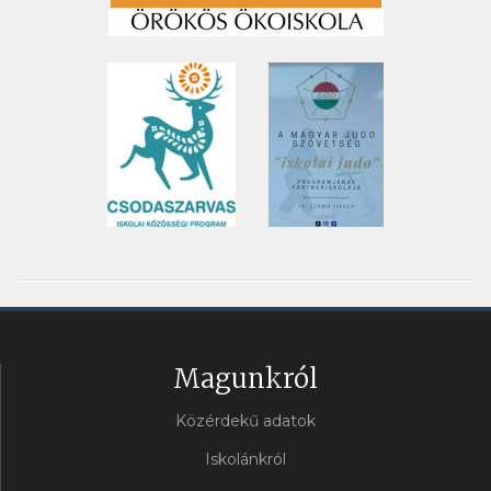
Magunkról
Közérdekű adatok
Iskolánkról