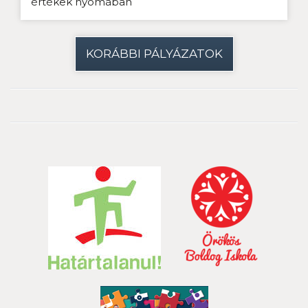
értékek nyomában
KORÁBBI PÁLYÁZATOK