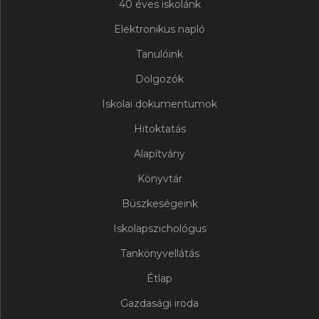
40 éves iskolánk
Elektronikus napló
Tanulóink
Dolgozók
Iskolai dokumentumok
Hitoktatás
Alapítvány
Könyvtár
Büszkeségeink
Iskolapszichológus
Tankönyvellátás
Étlap
Gazdasági iroda