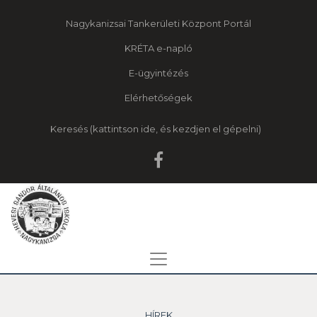
Nagykanizsai Tankerületi Központ Portál
KRÉTA e-napló
E-ügyintézés
Elérhetőségek
Keresés
HÍREK