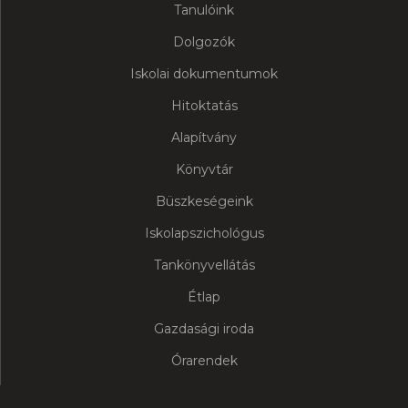
Tanulóink
Dolgozók
Iskolai dokumentumok
Hitoktatás
Alapítvány
Könyvtár
Büszkeségeink
Iskolapszichológus
Tankönyvellátás
Étlap
Gazdasági iroda
Órarendek