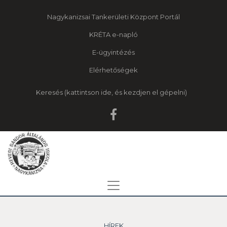
Nagykanizsai Tankerületi Központ Portál
KRÉTA e-napló
E-ügyintézés
Elérhetőségek
Keresés
HÍREK