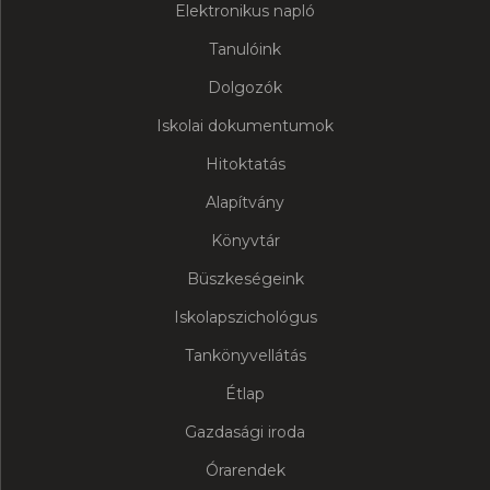
Elektronikus napló
Tanulóink
Dolgozók
Iskolai dokumentumok
Hitoktatás
Alapítvány
Könyvtár
Büszkeségeink
Iskolapszichológus
Tankönyvellátás
Étlap
Gazdasági iroda
Órarendek