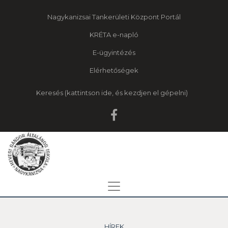
Nagykanizsai Tankerületi Központ Portál
KRÉTA e-napló
E-ügyintézés
Elérhetőségek
Keresés
HÍREK