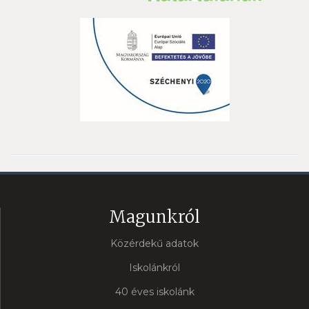
Magunkról
Közérdekű adatok
Iskolánkról
40 éves iskolánk