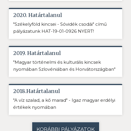
2020. Határtalanul
"Székelyföld kincsei - Sóvidék csodái" című
pályázatunk HAT-19-01-0926 NYERT!
2019. Határtalanul
"Magyar történelmi és kulturális kincsek
nyomában Szlovéniában és Horvátországban"
2018.Határtalanul
"A víz szalad, a kő marad" - Igaz magyar erdélyi
értékek nyomában
KORÁBBI PÁLYÁZATOK