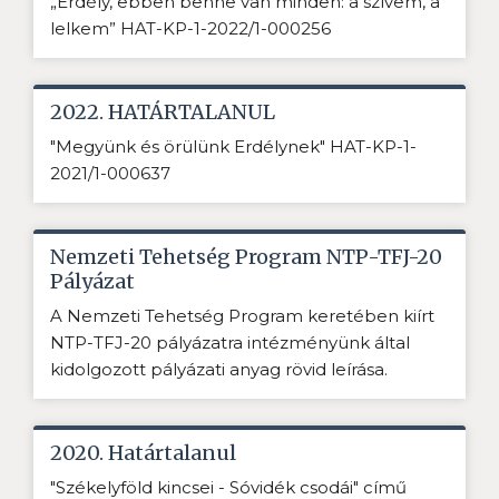
„Erdély, ebben benne van minden: a szívem, a
lelkem” HAT-KP-1-2022/1-000256
2022. HATÁRTALANUL
"Megyünk és örülünk Erdélynek" HAT-KP-1-
2021/1-000637
Nemzeti Tehetség Program NTP-TFJ-20
Pályázat
A Nemzeti Tehetség Program keretében kiírt
NTP-TFJ-20 pályázatra intézményünk által
kidolgozott pályázati anyag rövid leírása.
2020. Határtalanul
"Székelyföld kincsei - Sóvidék csodái" című