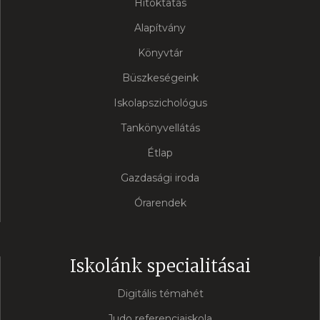
Hitoktatás
Alapítvány
Könyvtár
Büszkeségeink
Iskolapszichológus
Tankönyvellátás
Étlap
Gazdasági iroda
Órarendek
Iskolánk specialitásai
Digitális témahét
Judo referenciaiskola