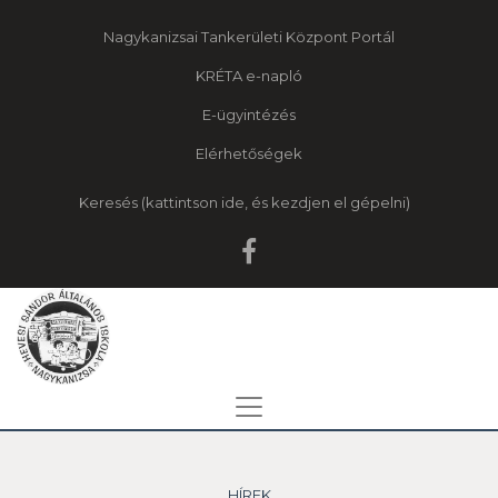
Nagykanizsai Tankerületi Központ Portál
KRÉTA e-napló
E-ügyintézés
Elérhetőségek
Keresés
HÍREK