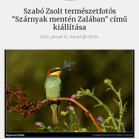
Szabó Zsolt természetfotós
"Szárnyak mentén Zalában" című
kiállítása
2021. január 12., kedd @ 09:04