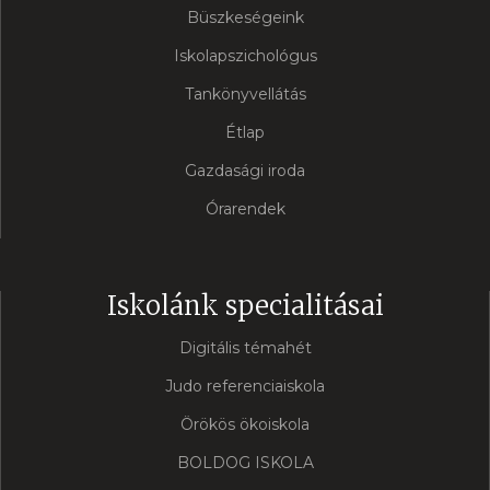
Büszkeségeink
Iskolapszichológus
Tankönyvellátás
Étlap
Gazdasági iroda
Órarendek
Iskolánk specialitásai
Digitális témahét
Judo referenciaiskola
Örökös ökoiskola
BOLDOG ISKOLA