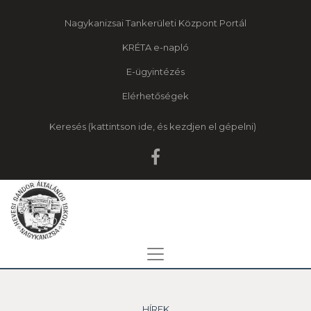
Nagykanizsai Tankerületi Központ Portál
KRÉTA e-napló
E-ügyintézés
Elérhetőségek
Keresés
HÍREK