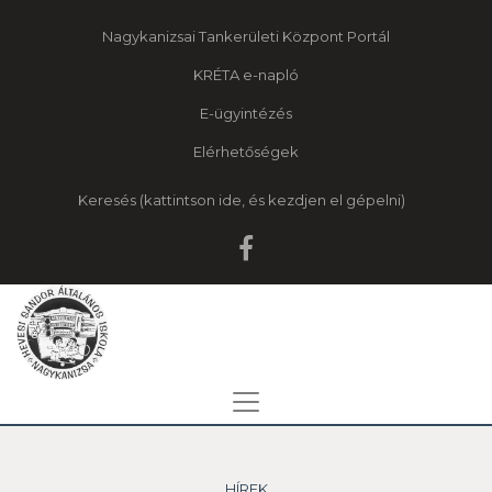
Nagykanizsai Tankerületi Központ Portál
KRÉTA e-napló
E-ügyintézés
Elérhetőségek
Keresés
HÍREK