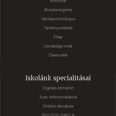
Könyvtár
Büszkeségeink
Iskolapszichológus
Tankönyvellátás
Étlap
Gazdasági iroda
Órarendek
Iskolánk specialitásai
Digitális témahét
Judo referenciaiskola
Örökös ökoiskola
BOLDOG ISKOLA