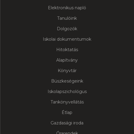
Elektronikus napló
Tanulóink
Dolgozók
Iskolai dokumentumok
Hitoktatás
Alapítvány
Könyvtár
Büszkeségeink
Iskolapszichológus
Tankönyvellátás
Étlap
Gazdasági iroda
Órarendek