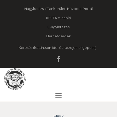
Nagykanizsai Tankerületi Központ Portál
KRÉTA e-napló
E-ügyintézés
Elérhetőségek
Keresés
HÍREK