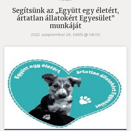
Segítsünk az „Együtt egy életért,
ártatlan állatokért Egyesület”
munkáját
2022. szeptember 26., hétfő @ 08:00