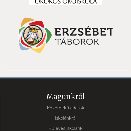
Magunkról
Közérdekű adatok
Iskolánkról
40 éves iskolánk