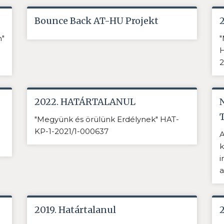
Bounce Back AT-HU Projekt
n"
"
H
2
2022. HATÁRTALANUL
"Megyünk és örülünk Erdélynek" HAT-
KP-1-2021/1-000637
A
k
i
a
2019. Határtalanul