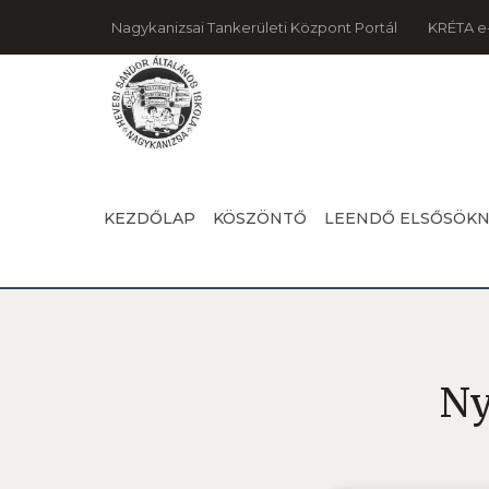
Nagykanizsai Tankerületi Központ Portál
KRÉTA e
KEZDŐLAP
KÖSZÖNTŐ
LEENDŐ ELSŐSÖK
Ny