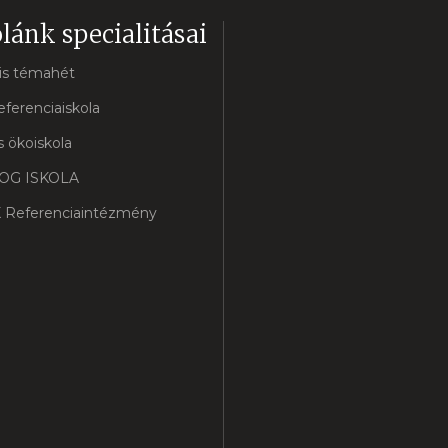
lánk specialitásai
lis témahét
eferenciaiskola
 ökoiskola
OG ISKOLA
 Referenciaintézmény