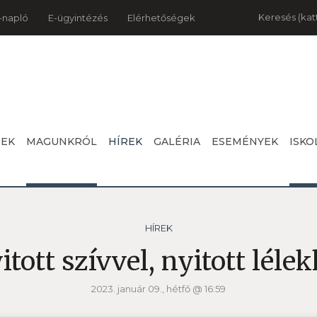
Keresés
-napló
E-ügyintézés
Elérhetőségek
NEK
MAGUNKRÓL
HÍREK
GALÉRIA
ESEMÉNYEK
ISKO
HÍREK
itott szívvel, nyitott lélek
2023. január 09., hétfő @ 16:59