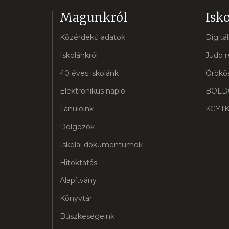
Magunkról
Isko
Közérdekű adatok
Digitá
Iskolánkról
Judo r
40 éves iskolánk
Örökös
Elektronikus napló
BOLD
Tanulóink
KGYTK
Dolgozók
Iskolai dokumentumok
Hitoktatás
Alapítvány
Könyvtár
Büszkeségeink