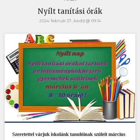
Nyílt tanítási órák
2024. február 27., kedd @ 09:14
Szeretettel várjuk iskolánk tanulóinak szüleit március