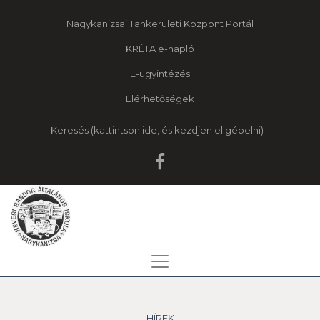
Nagykanizsai Tankerületi Központ Portál
KRÉTA e-napló
E-ügyintézés
Elérhetőségek
Keresés
HÍREK