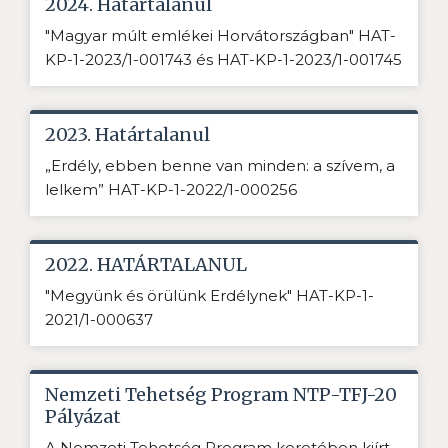
2024. Határtalanul
"Magyar múlt emlékei Horvátországban" HAT-
KP-1-2023/1-001743 és HAT-KP-1-2023/1-001745
2023. Határtalanul
„Erdély, ebben benne van minden: a szívem, a
lelkem” HAT-KP-1-2022/1-000256
2022. HATÁRTALANUL
"Megyünk és örülünk Erdélynek" HAT-KP-1-
2021/1-000637
Nemzeti Tehetség Program NTP-TFJ-20
Pályázat
A Nemzeti Tehetség Program keretében kiírt