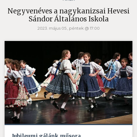
Negyvenéves a nagykanizsai Hevesi
Sándor Általános Iskola
2023. május 05., péntek @ 17:00
Jubileumi gálánk műsora