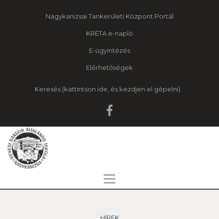
Nagykanizsai Tankerületi Központ Portál
KRÉTA e-napló
E-ügyintézés
Elérhetőségek
Keresés
HÍREK