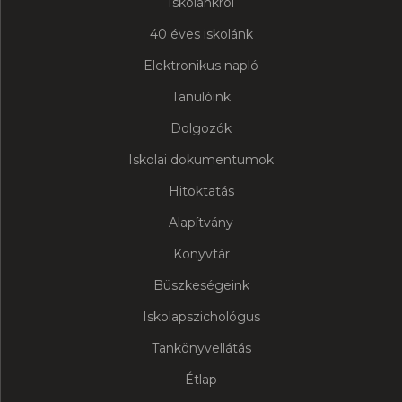
Iskolánkról
40 éves iskolánk
Elektronikus napló
Tanulóink
Dolgozók
Iskolai dokumentumok
Hitoktatás
Alapítvány
Könyvtár
Büszkeségeink
Iskolapszichológus
Tankönyvellátás
Étlap