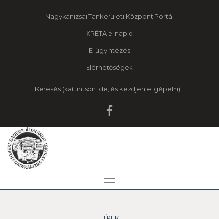
Nagykanizsai Tankerületi Központ Portál
KRÉTA e-napló
E-ügyintézés
Elérhetőségek
Keresés
HÍREK