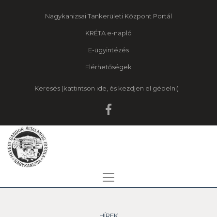
Nagykanizsai Tankerületi Központ Portál
KRÉTA e-napló
E-ügyintézés
Elérhetőségek
Keresés
HÍREK