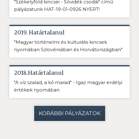
"Székelyföld kincsei - Sóvidék csodái" című
pályázatunk HAT-19-01-0926 NYERT!
2019. Határtalanul
"Magyar történelmi és kulturális kincsek
nyomában Szlovéniában és Horvátországban"
2018.Határtalanul
"A víz szalad, a kő marad" - Igaz magyar erdélyi
értékek nyomában
KORÁBBI PÁLYÁZATOK