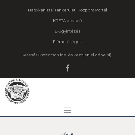
Nagykanizsai Tankerületi Központ Portál
KRÉTA e-napló
E-ügyintézés
Elérhetőségek
Keresés
HÍREK