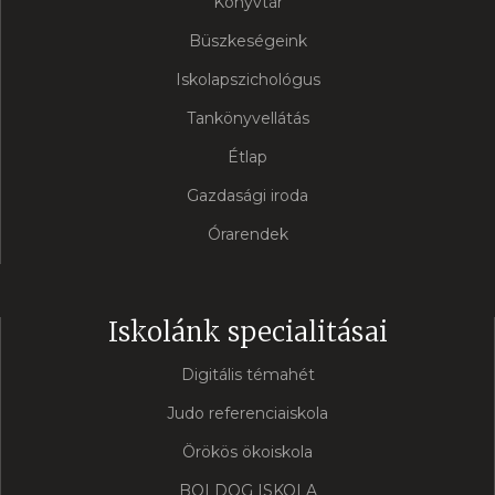
Könyvtár
Büszkeségeink
Iskolapszichológus
Tankönyvellátás
Étlap
Gazdasági iroda
Órarendek
Iskolánk specialitásai
Digitális témahét
Judo referenciaiskola
Örökös ökoiskola
BOLDOG ISKOLA