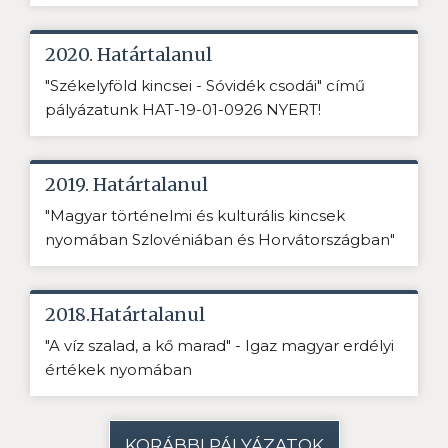
2020. Határtalanul
"Székelyföld kincsei - Sóvidék csodái" című
pályázatunk HAT-19-01-0926 NYERT!
2019. Határtalanul
"Magyar történelmi és kulturális kincsek
nyomában Szlovéniában és Horvátországban"
2018.Határtalanul
"A víz szalad, a kő marad" - Igaz magyar erdélyi
értékek nyomában
KORÁBBI PÁLYÁZATOK