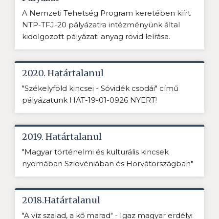
A Nemzeti Tehetség Program keretében kiírt
NTP-TFJ-20 pályázatra intézményünk által
kidolgozott pályázati anyag rövid leírása.
2020. Határtalanul
"Székelyföld kincsei - Sóvidék csodái" című
pályázatunk HAT-19-01-0926 NYERT!
2019. Határtalanul
"Magyar történelmi és kulturális kincsek
nyomában Szlovéniában és Horvátországban"
2018.Határtalanul
"A víz szalad, a kő marad" - Igaz magyar erdélyi