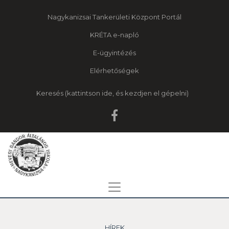
Nagykanizsai Tankerületi Központ Portál
KRÉTA e-napló
E-ügyintézés
Elérhetőségek
Keresés
HÍREK