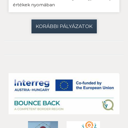
értékek nyomában
KORÁBBI PÁLYÁZATOK