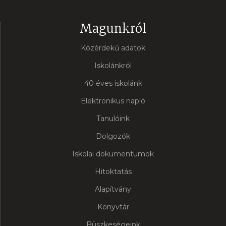
Magunkról
Közérdekű adatok
Iskolánkról
40 éves iskolánk
Elektronikus napló
Tanulóink
Dolgozók
Iskolai dokumentumok
Hitoktatás
Alapítvány
Könyvtár
Büszkeségeink