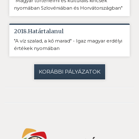
"Magyar történelmi és kulturális kincsek
nyomában Szlovéniában és Horvátországban"
2018.Határtalanul
"A víz szalad, a kő marad" - Igaz magyar erdélyi
értékek nyomában
KORÁBBI PÁLYÁZATOK