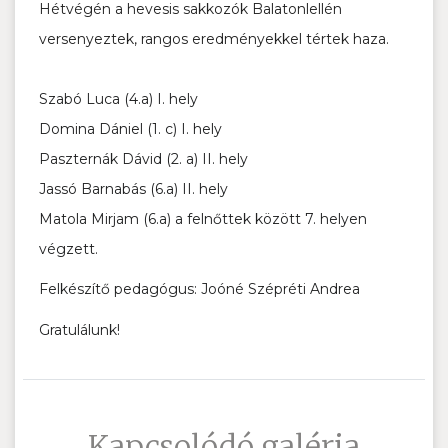
Hétvégén a hevesis sakkozók Balatonlellén
versenyeztek, rangos
eredményekkel tértek haza.
Szabó Luca (4.a) I. hely
Domina Dániel (1. c) I. hely
Paszternák Dávid (2. a) II. hely
Jassó Barnabás (6.a) II. hely
Matola Mirjam (6.a) a felnőttek között 7. helyen
végzett.
Felkészítő pedagógus: Joóné Szépréti Andrea
Gratulálunk!
Kapcsolódó galéria