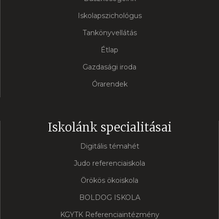
Iskolapszichológus
Tankönyvellátás
Étlap
Gazdasági iroda
Órarendek
Iskolánk specialitásai
Digitális témahét
Judo referenciaiskola
Örökös ökoiskola
BOLDOG ISKOLA
KGYTK Referenciaintézmény