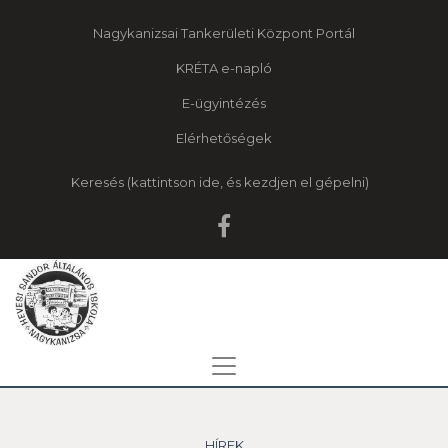
Nagykanizsai Tankerületi Központ Portál
KRÉTA e-napló
E-ügyintézés
Elérhetőségek
Keresés
HÍREK