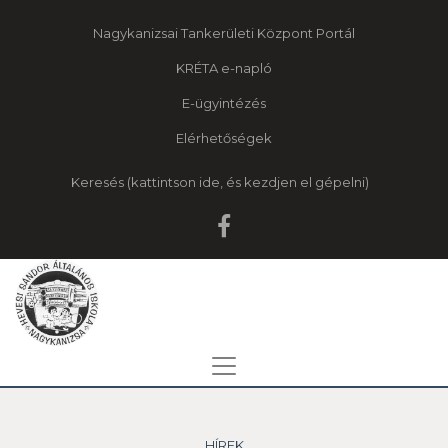
Nagykanizsai Tankerületi Központ Portál
KRÉTA e-napló
E-ügyintézés
Elérhetőségek
Keresés
HÍREK