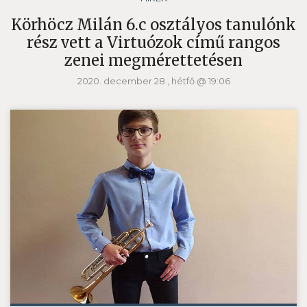
Körhöcz Milán 6.c osztályos tanulónk
rész vett a Virtuózok című rangos
zenei megmérettetésen
2020. december 28., hétfő @ 19:06