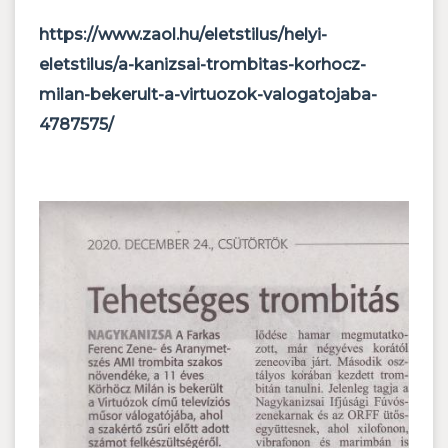
https://www.zaol.hu/eletstilus/helyi-
eletstilus/a-kanizsai-trombitas-korhocz-
milan-bekerult-a-virtuozok-valogatojaba-
4787575/