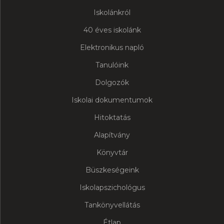
Iskolánkról
40 éves iskolánk
Elektronikus napló
Tanulóink
Dolgozók
Iskolai dokumentumok
Hitoktatás
Alapítvány
Könyvtár
Büszkeségeink
Iskolapszichológus
Tankönyvellátás
Étlap