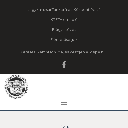
Nagykanizsai Tankerületi Központ Portál
KRÉTA e-napló
E-ügyintézés
Elérhetőségek
Keresés
HÍREK