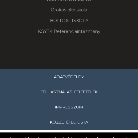
Örökös ökoiskola
BOLDOG ISKOLA
KGYTK Referenciaintézmény
ADATVÉDELEM
FELHASZNÁLÁSI FELTÉTELEK
IMPRESSZUM
KÖZZÉTÉTELI LISTA
Copyright © 2019 Hevesi Sándor Általános Iskola & Nagykanizsa