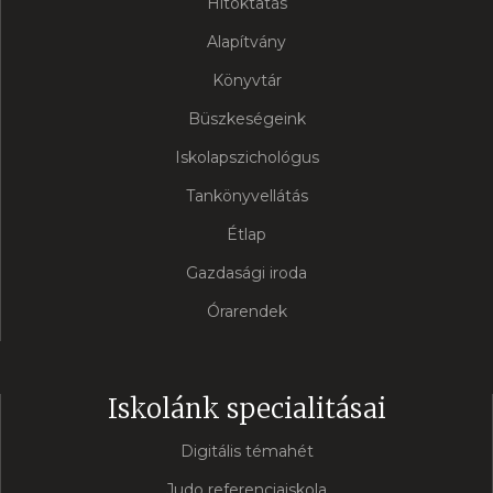
Hitoktatás
Alapítvány
Könyvtár
Büszkeségeink
Iskolapszichológus
Tankönyvellátás
Étlap
Gazdasági iroda
Órarendek
Iskolánk specialitásai
Digitális témahét
Judo referenciaiskola