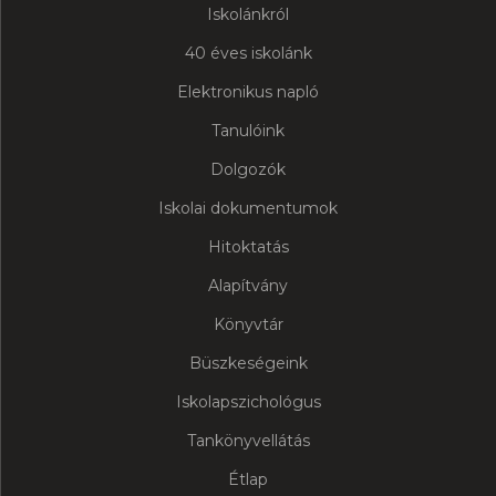
Iskolánkról
40 éves iskolánk
Elektronikus napló
Tanulóink
Dolgozók
Iskolai dokumentumok
Hitoktatás
Alapítvány
Könyvtár
Büszkeségeink
Iskolapszichológus
Tankönyvellátás
Étlap