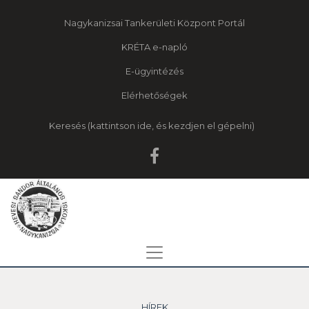
Nagykanizsai Tankerületi Központ Portál
KRÉTA e-napló
E-ügyintézés
Elérhetőségek
Keresés
HÍREK