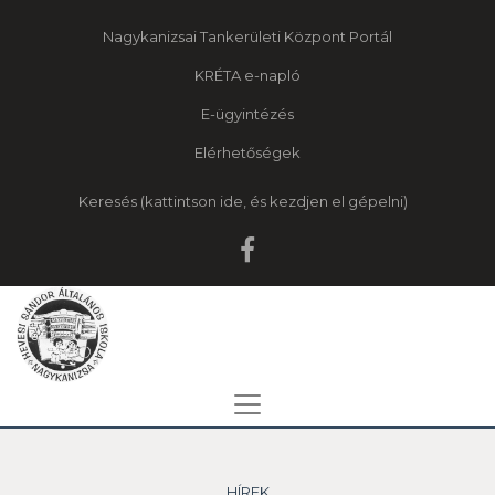
Nagykanizsai Tankerületi Központ Portál
KRÉTA e-napló
E-ügyintézés
Elérhetőségek
Keresés
HÍREK