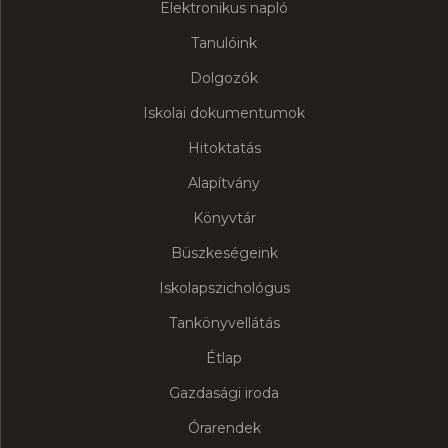
Elektronikus napló
Tanulóink
Dolgozók
Iskolai dokumentumok
Hitoktatás
Alapítvány
Könyvtár
Büszkeségeink
Iskolapszichológus
Tankönyvellátás
Étlap
Gazdasági iroda
Órarendek