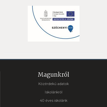
Magunkról
Közérdekű adatok
Iskolánkról
40 éves iskolánk