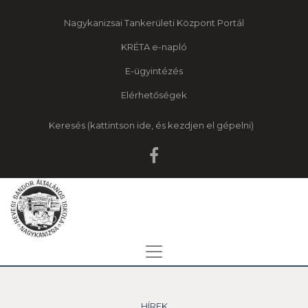
Nagykanizsai Tankerületi Központ Portál
KRÉTA e-napló
E-ügyintézés
Elérhetőségek
Keresés
HÍREK