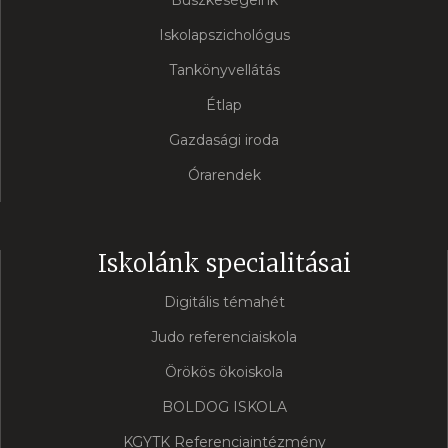
Büszkeségeink
Iskolapszichológus
Tankönyvellátás
Étlap
Gazdasági iroda
Órarendek
Iskolánk specialitásai
Digitális témahét
Judo referenciaiskola
Örökös ökoiskola
BOLDOG ISKOLA
KGYTK Referenciaintézmény