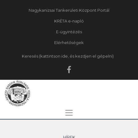
Nagykanizsai Tankerületi Központ Portál
KRÉTA e-napló
E-ügyintézés
Elérhetőségek
Keresés
HÍREK