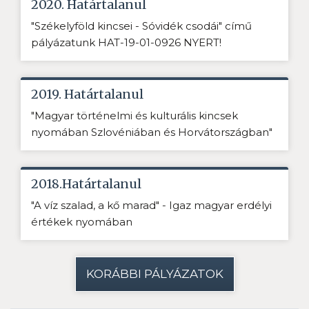
2020. Határtalanul
"Székelyföld kincsei - Sóvidék csodái" című
pályázatunk HAT-19-01-0926 NYERT!
2019. Határtalanul
"Magyar történelmi és kulturális kincsek
nyomában Szlovéniában és Horvátországban"
2018.Határtalanul
"A víz szalad, a kő marad" - Igaz magyar erdélyi
értékek nyomában
KORÁBBI PÁLYÁZATOK