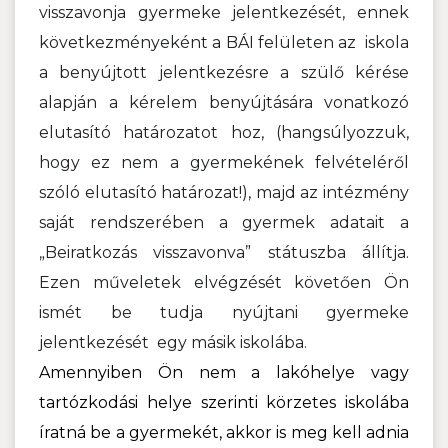
visszavonja gyermeke jelentkezését, ennek
következményeként a BÁI felületen az iskola
a benyújtott jelentkezésre a szülő kérése
alapján a kérelem benyújtására vonatkozó
elutasító határozatot hoz, (hangsúlyozzuk,
hogy ez nem a gyermekének felvételéről
szóló elutasító határozat!), majd az intézmény
saját rendszerében a gyermek adatait a
„Beiratkozás visszavonva” státuszba állítja.
Ezen műveletek elvégzését követően Ön
ismét be tudja nyújtani gyermeke
jelentkezését egy másik iskolába.
Amennyiben Ön nem a lakóhelye vagy
tartózkodási helye szerinti körzetes iskolába
íratná be a gyermekét, akkor is meg kell adnia