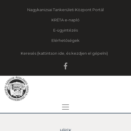
Nagykanizsai Tankerületi Központ Portál
KRÉTA e-napló
E-ügyintézés
Elérhetőségek
Keresés
HÍREK