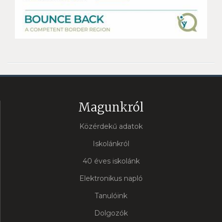
Magunkról
Közérdekű adatok
Iskolánkról
40 éves iskolánk
Elektronikus napló
Tanulóink
Dolgozók