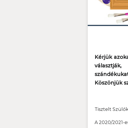
Kérjük azoka
választják
szándékukat
Köszönjük s
Tisztelt Szülők
A 2020/2021-e