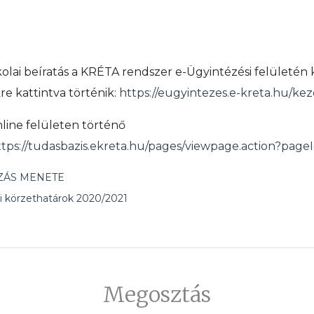
skolai beíratás a KRÉTA rendszer e-Ügyintézési felületén 
re kattintva történik:
https://eugyintezes.e-kreta.hu/ke
line felületen történő
ttps://tudasbazis.ekreta.hu/pages/viewpage.action?page
ZÁS MENETE
i körzethatárok 2020/2021
Megosztás