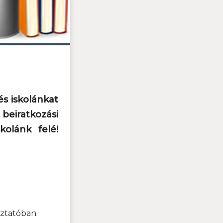
és iskolánkat
eiratkozási
kolánk felé!
oztatóban