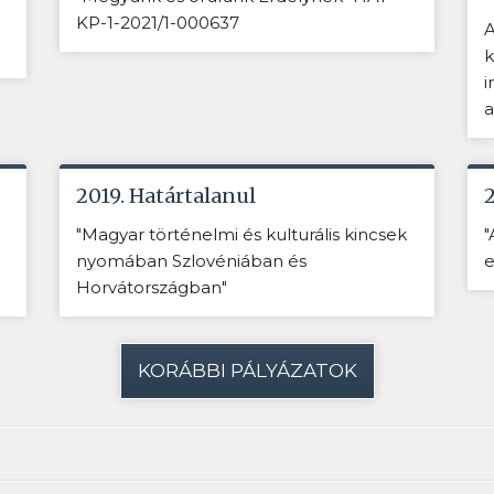
KP-1-2021/1-000637
A
k
i
a
2019. Határtalanul
"Magyar történelmi és kulturális kincsek
"
nyomában Szlovéniában és
e
Horvátországban"
KORÁBBI PÁLYÁZATOK