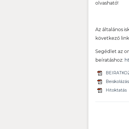
olvasható!
Az általános i
következő link
Segédlet az on
beíratáshoz:
h
BEIRATKO
Beiskolázás
Hitoktatás