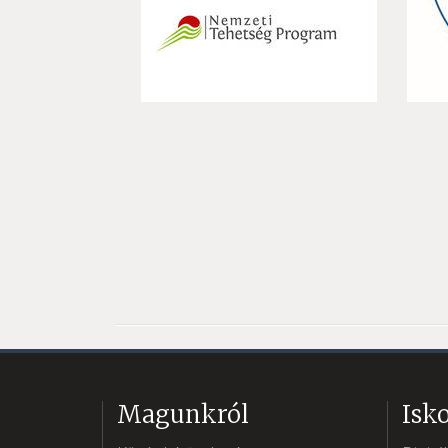
Magunkról
Isko