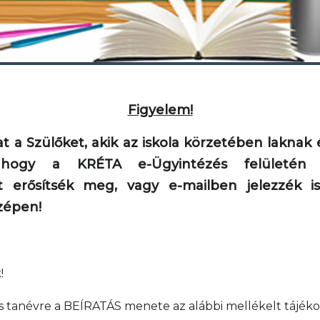
Figyelem!
t a Szülőket, akik az iskola körzetében laknak 
, hogy a KRÉTA e-Ügyintézés felületén b
 erősítsék meg, vagy e-mailben jelezzék is
zépen!
!
s tanévre a BEÍRATÁS menete az alábbi mellékelt tájék