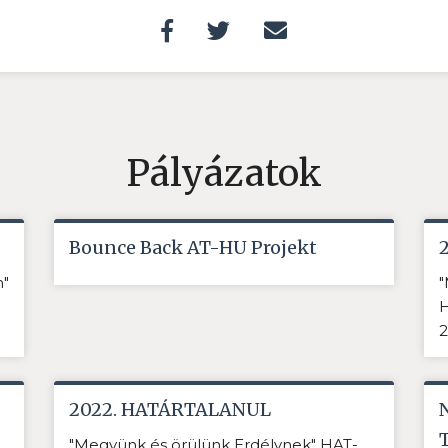
Pályázatok
Bounce Back AT-HU Projekt
n"
"
H
2
2022. HATÁRTALANUL
"Megyünk és örülünk Erdélynek" HAT-