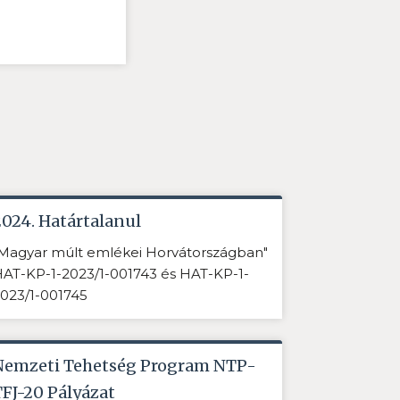
2024. Határtalanul
Magyar múlt emlékei Horvátországban"
AT-KP-1-2023/1-001743 és HAT-KP-1-
023/1-001745
Nemzeti Tehetség Program NTP-
TFJ-20 Pályázat