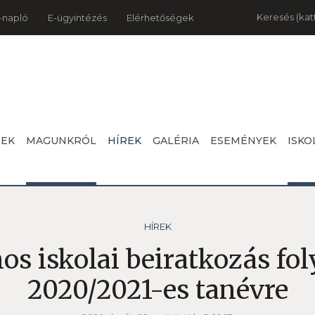
Keresés
-napló
E-ügyintézés
Elérhetőségek
NEK
MAGUNKRÓL
HÍREK
GALÉRIA
ESEMÉNYEK
ISKO
HÍREK
nos iskolai beiratkozás fo
2020/2021-es tanévre