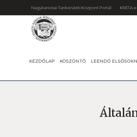
Nagykanizsai Tankerületi Központ Portál
KRÉTA e
KEZDŐLAP
KÖSZÖNTŐ
LEENDŐ ELSŐSÖK
Általá