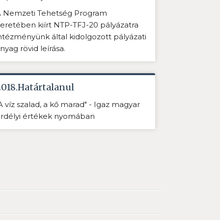
 Nemzeti Tehetség Program
eretében kiírt NTP-TFJ-20 pályázatra
ntézményünk által kidolgozott pályázati
nyag rövid leírása.
2018.Határtalanul
A víz szalad, a kő marad" - Igaz magyar
rdélyi értékek nyomában