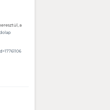
keresztül, a
zdolap
Id=17761106