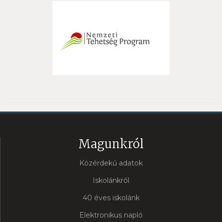
Magunkról
Közérdekű adatok
Iskolánkról
40 éves iskolánk
Elektronikus napló