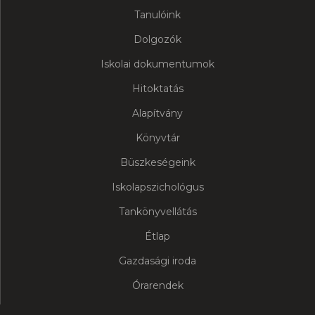
Tanulóink
Dolgozók
Iskolai dokumentumok
Hitoktatás
Alapítvány
Könyvtár
Büszkeségeink
Iskolapszichológus
Tankönyvellátás
Étlap
Gazdasági iroda
Órarendek