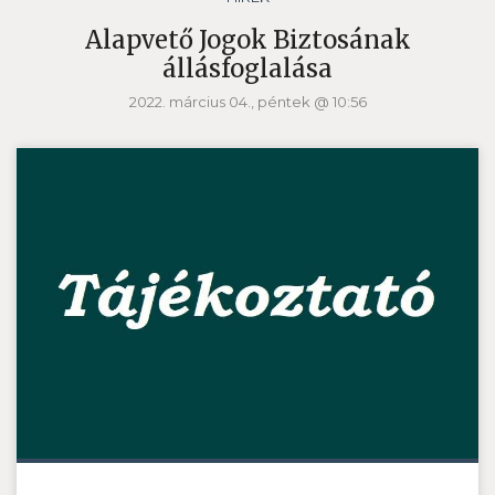
Alapvető Jogok Biztosának
állásfoglalása
2022. március 04., péntek @ 10:56