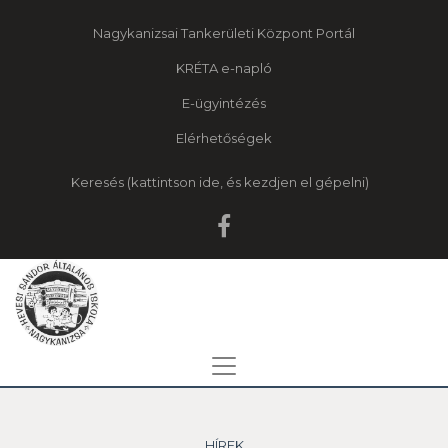
Nagykanizsai Tankerületi Központ Portál
KRÉTA e-napló
E-ügyintézés
Elérhetőségek
Keresés
HÍREK