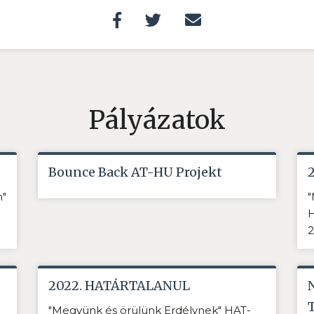
Pályázatok
Bounce Back AT-HU Projekt
n"
"
H
2
2022. HATÁRTALANUL
"Megyünk és örülünk Erdélynek" HAT-