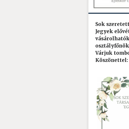
Sok szeretet
Jegyek elővé
vásárolhatók 
osztályfőnök
Várjuk tombo
Köszönettel: