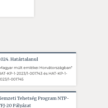
2024. Határtalanul
Magyar múlt emlékei Horvátországban"
AT-KP-1-2023/1-001743 és HAT-KP-1-
023/1-001745
Nemzeti Tehetség Program NTP-
TFJ-20 Pályázat