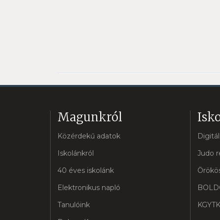
Magunkról
Isko
Közérdekű adatok
Digitá
Iskolánkról
Judo r
40 éves iskolánk
Örökös
Elektronikus napló
BOLD
Tanulóink
KGYTK