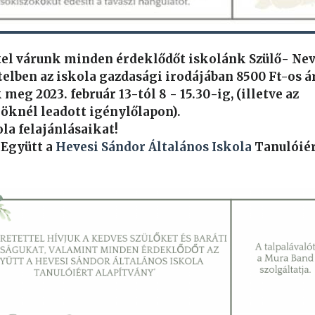
tel várunk minden érdeklődőt iskolánk Szülő- Neve
telben az iskola gazdasági irodájában 8500 Ft-os á
meg 2023. február 13-tól 8 - 15.30-ig, (illetve az
öknél leadott igénylőlapon).
la felajánlásaikat!
 Együtt a
Hevesi Sándor Általános Iskola
Tanulóiér