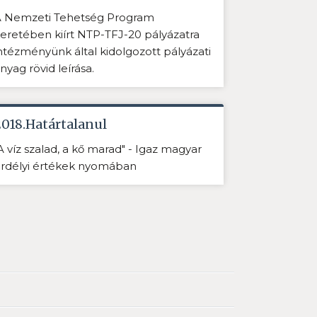
 Nemzeti Tehetség Program
eretében kiírt NTP-TFJ-20 pályázatra
ntézményünk által kidolgozott pályázati
nyag rövid leírása.
2018.Határtalanul
A víz szalad, a kő marad" - Igaz magyar
rdélyi értékek nyomában