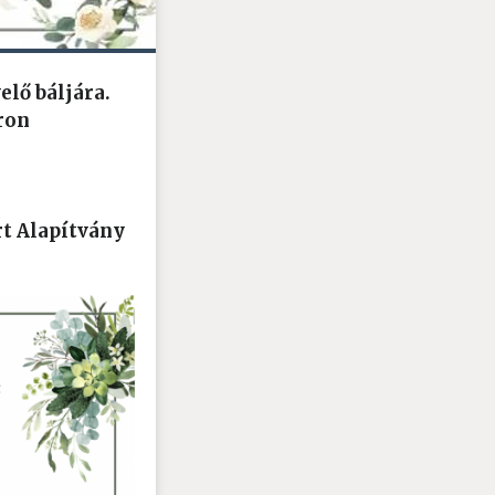
lő báljára.
ron
t Alapítvány