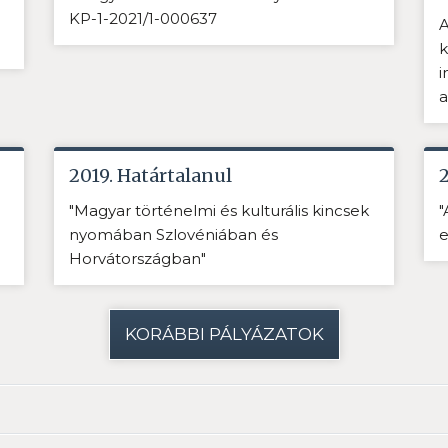
KP-1-2021/1-000637
A
k
i
a
2019. Határtalanul
"Magyar történelmi és kulturális kincsek
"
nyomában Szlovéniában és
e
Horvátországban"
KORÁBBI PÁLYÁZATOK