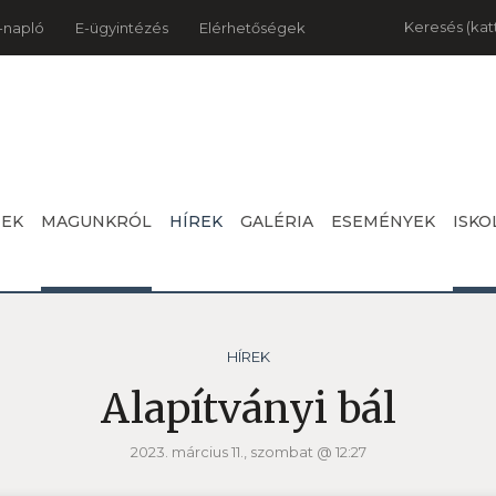
Keresés
-napló
E-ügyintézés
Elérhetőségek
NEK
MAGUNKRÓL
HÍREK
GALÉRIA
ESEMÉNYEK
ISKO
HÍREK
Alapítványi bál
2023. március 11., szombat @ 12:27