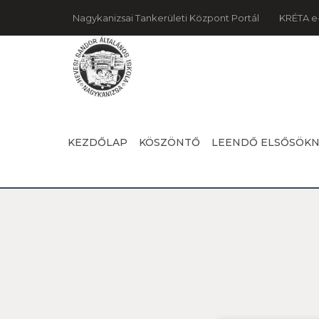
Nagykanizsai Tankerületi Központ Portál
KRÉTA e
KEZDŐLAP
KÖSZÖNTŐ
LEENDŐ ELSŐSÖK