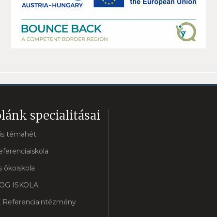
lánk specialitásai
lis témahét
eferenciaiskola
 ökoiskola
OG ISKOLA
 Referenciaintézmény