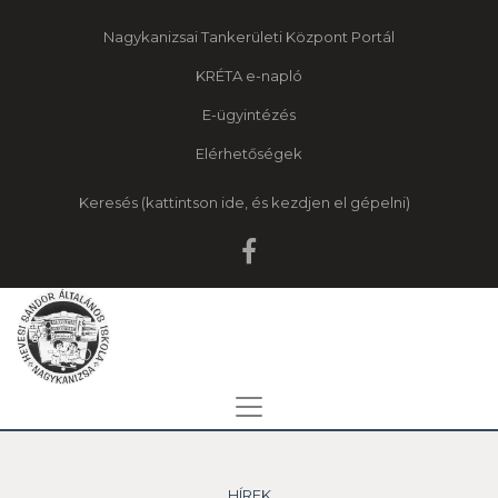
Nagykanizsai Tankerületi Központ Portál
KRÉTA e-napló
E-ügyintézés
Elérhetőségek
Keresés
HÍREK