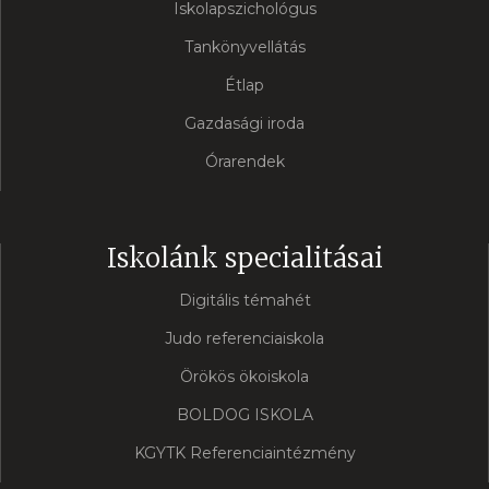
Iskolapszichológus
Tankönyvellátás
Étlap
Gazdasági iroda
Órarendek
Iskolánk specialitásai
Digitális témahét
Judo referenciaiskola
Örökös ökoiskola
BOLDOG ISKOLA
KGYTK Referenciaintézmény