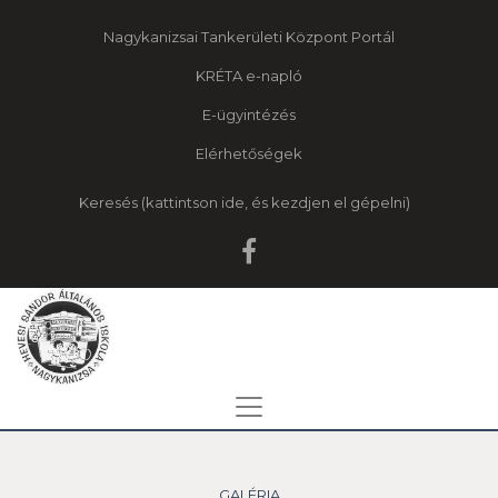
Nagykanizsai Tankerületi Központ Portál
KRÉTA e-napló
E-ügyintézés
Elérhetőségek
Keresés
GALÉRIA