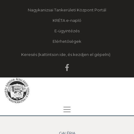
Nagykanizsai Tankerületi Központ Portál
KRÉTA e-napló
E-ügyintézés
Elérhetőségek
Keresés
GALÉRIA