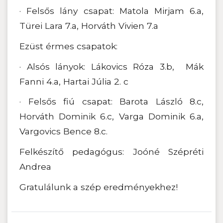
· Felsős lány csapat: Matola Mirjam 6.a,
Türei Lara 7.a, Horváth Vivien 7.a
Ezüst érmes csapatok:
· Alsós lányok: Lákovics Róza 3.b, Mák
Fanni 4.a, Hartai Júlia 2. c
· Felsős fiú csapat: Barota László 8.c,
Horváth Dominik 6.c, Varga Dominik 6.a,
Vargovics Bence 8.c.
Felkészítő pedagógus: Joóné Szépréti
Andrea
Gratulálunk a szép eredményekhez!