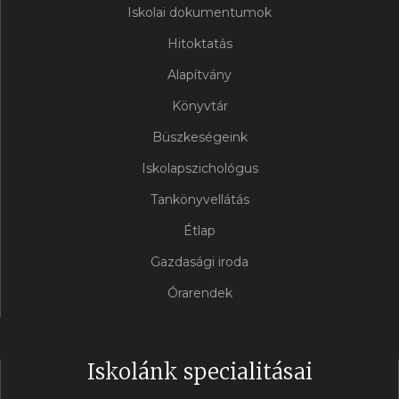
Iskolai dokumentumok
Hitoktatás
Alapítvány
Könyvtár
Büszkeségeink
Iskolapszichológus
Tankönyvellátás
Étlap
Gazdasági iroda
Órarendek
Iskolánk specialitásai