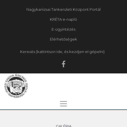
Nagykanizsai Tankerületi Központ Portál
KRÉTA e-napló
E-ügyintézés
Elérhetőségek
Keresés
GALÉRIA