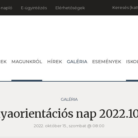
Keresés
-napló
E-ügyintézés
Elérhetőségek
NEK
MAGUNKRÓL
HÍREK
GALÉRIA
ESEMÉNYEK
ISKO
GALÉRIA
yaorientációs nap 2022.10
2022. október 15., szombat @ 08:00