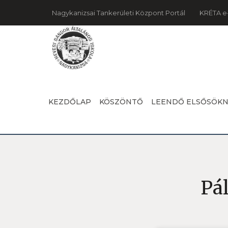
Nagykanizsai Tankerületi Központ Portál
KRÉTA e
KEZDŐLAP
KÖSZÖNTŐ
LEENDŐ ELSŐSÖK
Pál