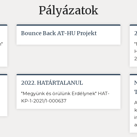
Pályázatok
Bounce Back AT-HU Projekt
n"
"
H
2
2022. HATÁRTALANUL
"Megyünk és örülünk Erdélynek" HAT-
KP-1-2021/1-000637
A
k
i
a