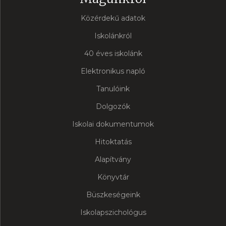
Közérdekű adatok
Iskolánkról
40 éves iskolánk
Elektronikus napló
Tanulóink
Dolgozók
Iskolai dokumentumok
Hitoktatás
Alapítvány
Könyvtár
Büszkeségeink
Iskolapszichológus