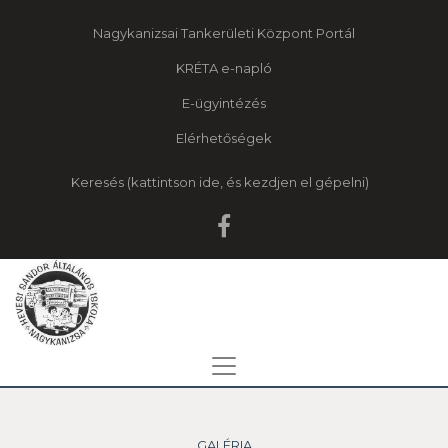
Nagykanizsai Tankerületi Központ Portál
KRÉTA e-napló
E-ügyintézés
Elérhetőségek
Keresés
GALÉRIA