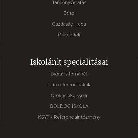
Tankönyvellátás
Étlap
Gazdasági iroda
Órarendek
Iskolánk specialitásai
Digitális témahét
Judo referenciaiskola
Örökös ökoiskola
BOLDOG ISKOLA
KGYTK Referenciaintézmény