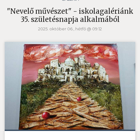
"Nevelő művészet" - iskolagalériánk
35. születésnapja alkalmából
2025. október 06., hétfő @ 09:12