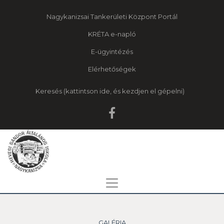
Nagykanizsai Tankerületi Központ Portál
KRÉTA e-napló
E-ügyintézés
Elérhetőségek
Keresés
GALÉRIA