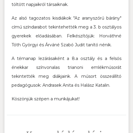
töltött napjaikról társaiknak.
Az alsó tagozatos kisdiákok "Az aranyszőrű bárány"
című színdarabot tekintehették meg a 3. b osztályos
gyerekek előadásában. Felkészítőjük: Horváthné
Tóth Györgyi és Árváné Szabó Judit tanító nénik.
A témanap lezárásaként a 8.a osztály és a felsős
énekkar színvonalas trianoni emlékműsorát
tekintették meg diákjaink. A műsort összeállító
pedagógusok: Andrasek Anita és Halász Katalin.
Köszönjük szépen a munkájukat!