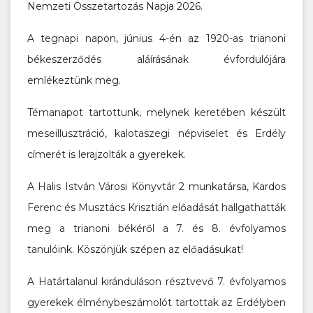
Nemzeti Összetartozás Napja 2026.
A tegnapi napon, június 4-én az 1920-as trianoni
békeszerződés aláírásának évfordulójára
emlékeztünk meg.
Témanapot tartottunk, melynek keretében készült
meseillusztráció, kalotaszegi népviselet és Erdély
címerét is lerajzolták a gyerekek.
A Halis István Városi Könyvtár 2 munkatársa, Kardos
Ferenc és Musztács Krisztián előadását hallgathatták
meg a trianoni békéről a 7. és 8. évfolyamos
tanulóink. Köszönjük szépen az előadásukat!
A Határtalanul kiránduláson résztvevő 7. évfolyamos
gyerekek élménybeszámolót tartottak az Erdélyben