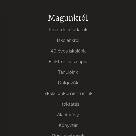
Magunkról
Közérdekű adatok
Iskolánkról
40 éves iskolánk
Elektronikus napló
Tanulóink
Dolgozók
Iskolai dokumentumok
Hitoktatás
Alapítvány
Könyvtár
Büszkeségeink