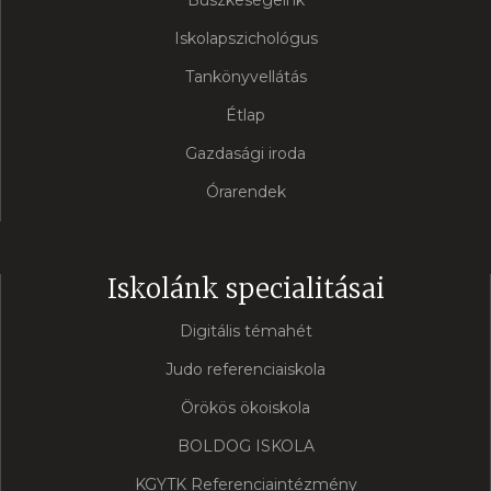
Iskolapszichológus
Tankönyvellátás
Étlap
Gazdasági iroda
Órarendek
Iskolánk specialitásai
Digitális témahét
Judo referenciaiskola
Örökös ökoiskola
BOLDOG ISKOLA
KGYTK Referenciaintézmény