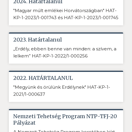
2024. Határtalanul
"Magyar múlt emlékei Horvátországban" HAT-
KP-1-2023/1-001743 és HAT-KP-1-2023/1-001745
2023. Határtalanul
„Erdély, ebben benne van minden: a szívem, a
lelkem” HAT-KP-1-2022/1-000256
2022. HATÁRTALANUL
"Megyünk és örülünk Erdélynek" HAT-KP-1-
2021/1-000637
Nemzeti Tehetség Program NTP-TFJ-20
Pályázat
A Nemzeti Tehetség Program keretében kiírt