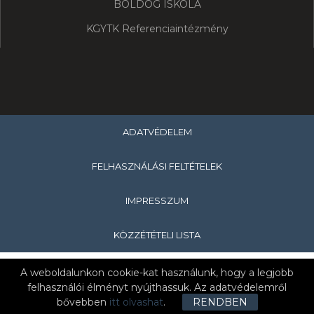
BOLDOG ISKOLA
KGYTK Referenciaintézmény
ADATVÉDELEM
FELHASZNÁLÁSI FELTÉTELEK
IMPRESSZUM
KÖZZÉTÉTELI LISTA
Copyright © 2019 Hevesi Sándor Általános Iskola & Nagykanizsa
A weboldalunkon cookie-kat használunk, hogy a legjobb
Tankerületi Központ
felhasználói élményt nyújthassuk. Az adatvédelemről
bővebben
itt olvashat
.
RENDBEN