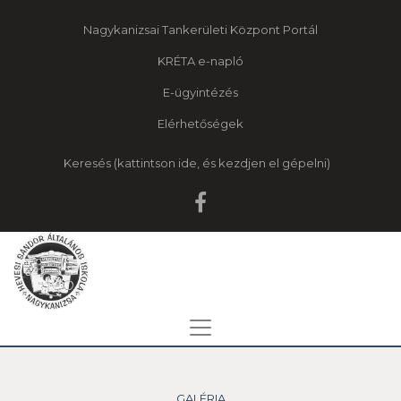
Nagykanizsai Tankerületi Központ Portál
KRÉTA e-napló
E-ügyintézés
Elérhetőségek
Keresés
GALÉRIA