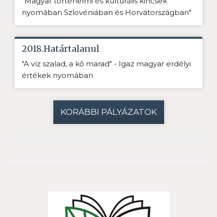
"Magyar történelmi és kulturális kincsek
nyomában Szlovéniában és Horvátországban"
2018.Határtalanul
"A víz szalad, a kő marad" - Igaz magyar erdélyi
értékek nyomában
KORÁBBI PÁLYÁZATOK