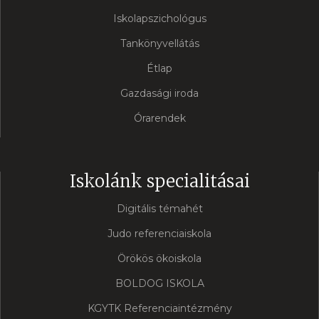
Iskolapszichológus
Tankönyvellátás
Étlap
Gazdasági iroda
Órarendek
Iskolánk specialitásai
Digitális témahét
Judo referenciaiskola
Örökös ökoiskola
BOLDOG ISKOLA
KGYTK Referenciaintézmény