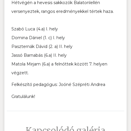
Hétvégén a hevesis sakkozók Balatonlellén
versenyeztek, rangos
eredményekkel tértek haza.
Szabó Luca (4.a) I. hely
Domina Dániel (1. c) I. hely
Paszternák Dávid (2. a) II. hely
Jassó Barnabás (6.a) II. hely
Matola Mirjam (6.a) a felnőttek között 7. helyen
végzett.
Felkészítő pedagógus: Joóné Szépréti Andrea
Gratulálunk!
Kapcsolódó galéria