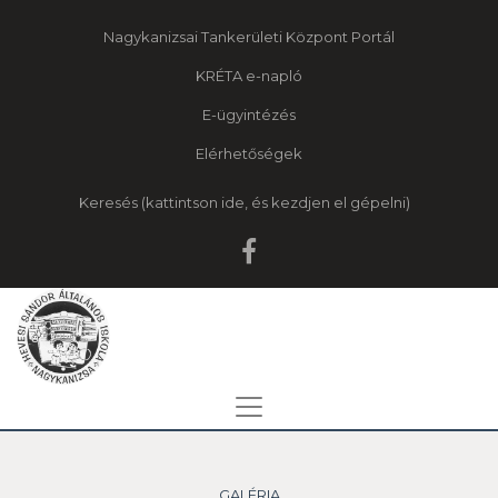
Nagykanizsai Tankerületi Központ Portál
KRÉTA e-napló
E-ügyintézés
Elérhetőségek
Keresés
GALÉRIA