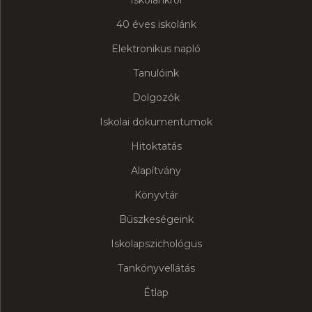
Iskolánkról
40 éves iskolánk
Elektronikus napló
Tanulóink
Dolgozók
Iskolai dokumentumok
Hitoktatás
Alapítvány
Könyvtár
Büszkeségeink
Iskolapszichológus
Tankönyvellátás
Étlap