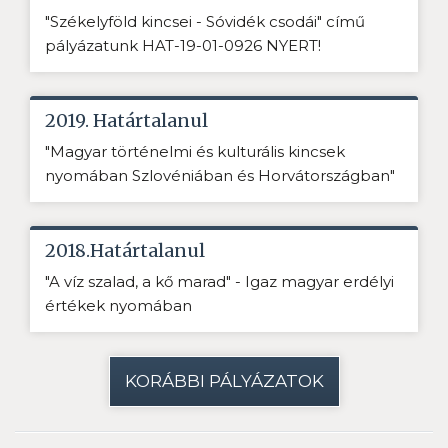
"Székelyföld kincsei - Sóvidék csodái" című
pályázatunk HAT-19-01-0926 NYERT!
2019. Határtalanul
"Magyar történelmi és kulturális kincsek
nyomában Szlovéniában és Horvátországban"
2018.Határtalanul
"A víz szalad, a kő marad" - Igaz magyar erdélyi
értékek nyomában
KORÁBBI PÁLYÁZATOK