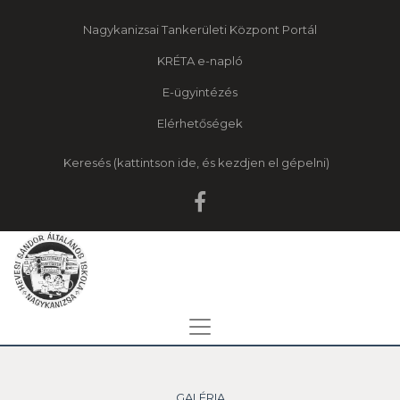
Nagykanizsai Tankerületi Központ Portál
KRÉTA e-napló
E-ügyintézés
Elérhetőségek
Keresés
GALÉRIA